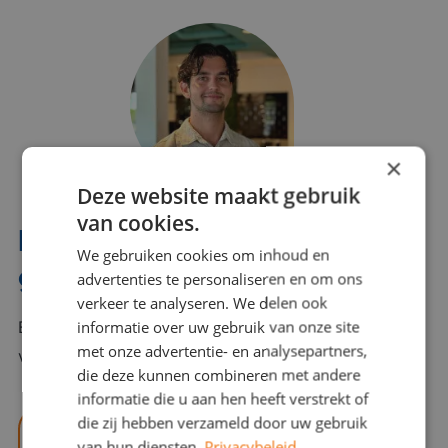
×
Deze website maakt gebruik
van cookies.
Interesse? Benno helpt je
We gebruiken cookies om inhoud en
graag verder!
advertenties te personaliseren en om ons
verkeer te analyseren. We delen ook
informatie over uw gebruik van onze site
Bel of mail Benno met al jouw vragen. Benno staat
met onze advertentie- en analysepartners,
voor je klaar en helpt je graag!
die deze kunnen combineren met andere
informatie die u aan hen heeft verstrekt of
die zij hebben verzameld door uw gebruik
benno@viajou.nl
van hun diensten.
Privacybeleid