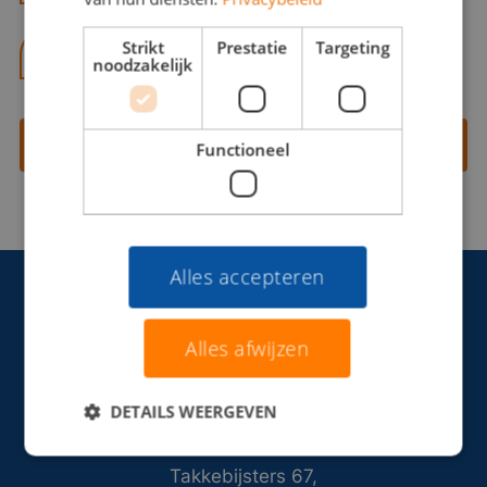
Strikt
Prestatie
Targeting
06 13 28 62 71
noodzakelijk
Contact opnemen
Functioneel
Alles accepteren
Alles afwijzen
DETAILS WEERGEVEN
Takkebijsters 67,