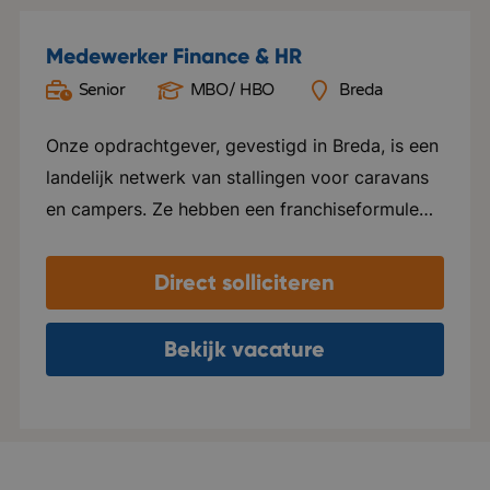
Medewerker Finance & HR
Senior
MBO/ HBO
Breda
Onze opdrachtgever, gevestigd in Breda, is een
landelijk netwerk van stallingen voor caravans
en campers. Ze hebben een franchiseformule
ontwikkeld waarbij agrarisch ondernemers met
een lege kas of schuur die laten ombouwen tot
Direct solliciteren
stalling. De ondernemer wordt volledig
ontzorgd: vergunningen worden aangevraagd,
Bekijk vacature
de locatie komt op het platform, en
reservering, facturatie en klantenservice
worden centraal opgepakt. In Nederland is de
organisatie marktleider, met op dit moment