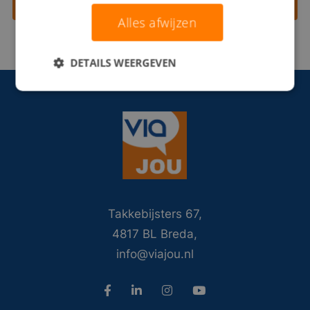
Contact opnemen
Alles afwijzen
DETAILS WEERGEVEN
Takkebijsters 67,
4817 BL Breda,
info@viajou.nl