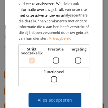
verkeer te analyseren. We delen ook
informatie over uw gebruik van onze site
met onze advertentie- en analysepartners,
die deze kunnen combineren met andere
Interesse? Benno helpt je
informatie die u aan hen heeft verstrekt of
die zij hebben verzameld door uw gebruik
graag verder!
van hun diensten.
Privacybeleid
Bel of mail Benno met al jouw vragen. Benno staat
Strikt
Prestatie
Targeting
noodzakelijk
voor je klaar en helpt je graag!
Functioneel
benno@viajou.nl
06 13 28 62 71
Alles accepteren