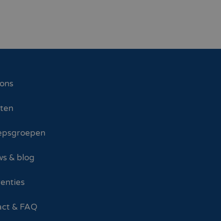
 ons
sten
epsgroepen
s & blog
enties
act & FAQ