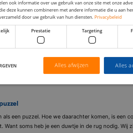
len ook informatie over uw gebruik van onze site met onze adver
 die deze kunnen combineren met andere informatie die u aan hen
n verzameld door uw gebruik van hun diensten.
Privacybeleid
elijk
Prestatie
Targeting
F
Alles afwijzen
Alles 
ERGEVEN
puzzel
als een puzzel. Hoe we daarachter komen, is een co
t. Want soms heb je een duwtje in de rug nodig. Wij zi