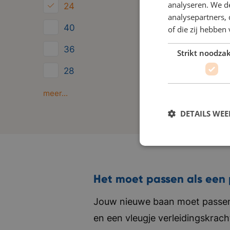
analyseren. We de
24
analysepartners,
40
of die zij hebbe
36
Strikt noodzak
28
Minder dan 24
meer...
DETAILS WE
Het moet passen als een 
Jouw nieuwe baan moet passen 
en een vleugje verleidingskrach