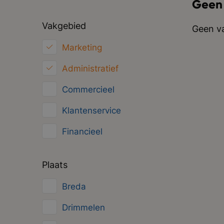
Geen
Vakgebied
Geen va
Marketing
Administratief
Commercieel
Klantenservice
Financieel
HRM
Plaats
Inkoop/Logistiek
Breda
ICT
Drimmelen
Juridisch