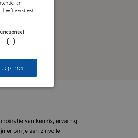
tentie- en
 heeft verstrekt
unctioneel
accepteren
mbinatie van kennis, ervaring
jn er om je een zinvolle