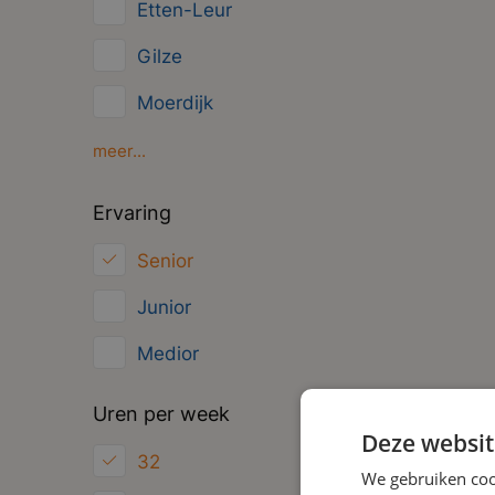
Etten-Leur
Overig
Gilze
Management
Moerdijk
Oosterhout
meer...
Oud Gastel
Ervaring
Roosendaal
Senior
Zundert
Junior
Medior
Uren per week
Deze websit
32
We gebruiken coo