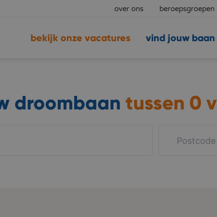
over ons
beroepsgroepen
bekijk onze vacatures
vind jouw baan
uw droombaan
tussen
0 v