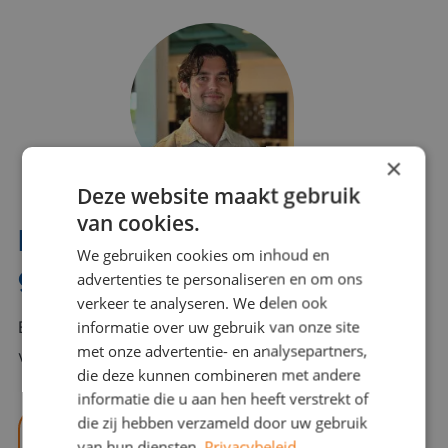
×
Deze website maakt gebruik
van cookies.
Interesse? Benno helpt je
We gebruiken cookies om inhoud en
graag verder!
advertenties te personaliseren en om ons
verkeer te analyseren. We delen ook
informatie over uw gebruik van onze site
Bel of mail Benno met al jouw vragen. Benno staat
met onze advertentie- en analysepartners,
voor je klaar en helpt je graag!
die deze kunnen combineren met andere
informatie die u aan hen heeft verstrekt of
die zij hebben verzameld door uw gebruik
benno@viajou.nl
van hun diensten.
Privacybeleid