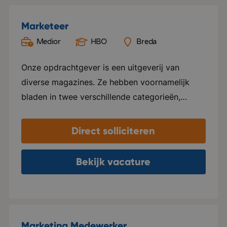
Marketeer
Medior
HBO
Breda
Onze opdrachtgever is een uitgeverij van
diverse magazines. Ze hebben voornamelijk
bladen in twee verschillende categorieën,
namelijk Groen en Special foods. Ze verzorgen
hier alles voor, van ontwerp tot marketing en
Direct solliciteren
distributie. Elk blad beschikt over een eigen
website en social media kanalen. Naast het
Bekijk vacature
uitgeven van tijdschriften, ondersteunen ze ook
internationale uitgeverijen in het distribueren
van hun tijdschriften in zowel Nederland als
Vlaanderen. Het kantoor van deze
Marketing Medewerker