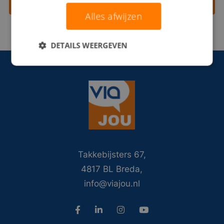
Contact opnemen
Alles afwijzen
DETAILS WEERGEVEN
Takkebijsters 67,
4817 BL Breda,
info@viajou.nl