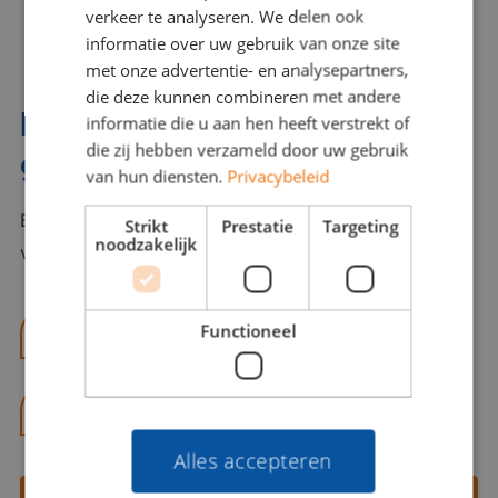
verkeer te analyseren. We delen ook
informatie over uw gebruik van onze site
met onze advertentie- en analysepartners,
die deze kunnen combineren met andere
Interesse? Benno helpt je
informatie die u aan hen heeft verstrekt of
die zij hebben verzameld door uw gebruik
graag verder!
van hun diensten.
Privacybeleid
Bel of mail Benno met al jouw vragen. Benno staat
Strikt
Prestatie
Targeting
noodzakelijk
voor je klaar en helpt je graag!
Functioneel
benno@viajou.nl
06 13 28 62 71
Alles accepteren