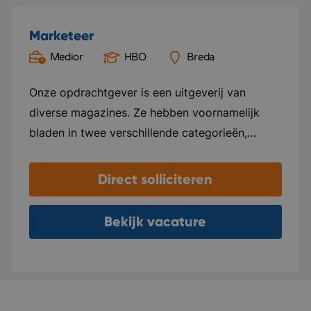
Marketeer
Medior
HBO
Breda
Onze opdrachtgever is een uitgeverij van
diverse magazines. Ze hebben voornamelijk
bladen in twee verschillende categorieën,
namelijk Groen en Special foods. Ze verzorgen
hier alles voor, van ontwerp tot marketing en
Direct solliciteren
distributie. Elk blad beschikt over een eigen
website en social media kanalen. Naast het
Bekijk vacature
uitgeven van tijdschriften, ondersteunen ze ook
internationale uitgeverijen in het distribueren
van hun tijdschriften in zowel Nederland als
Vlaanderen. Het kantoor van deze