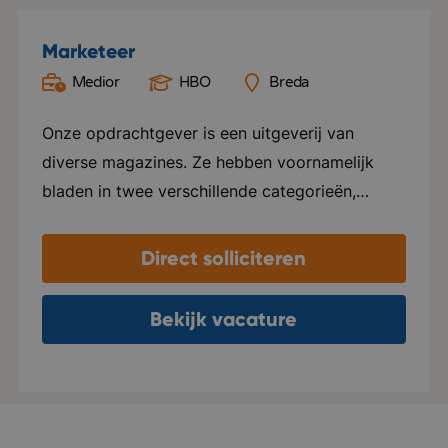
Marketeer
Medior
HBO
Breda
Onze opdrachtgever is een uitgeverij van
diverse magazines. Ze hebben voornamelijk
bladen in twee verschillende categorieën,
namelijk Groen en Special foods. Ze verzorgen
hier alles voor, van ontwerp tot marketing en
Direct solliciteren
distributie. Elk blad beschikt over een eigen
website en social media kanalen. Naast het
Bekijk vacature
uitgeven van tijdschriften, ondersteunen ze ook
internationale uitgeverijen in het distribueren
van hun tijdschriften in zowel Nederland als
Vlaanderen. Het kantoor van deze