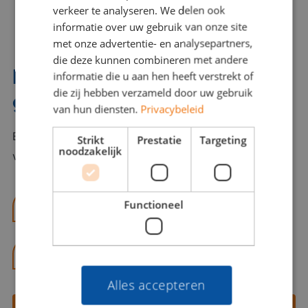
verkeer te analyseren. We delen ook
informatie over uw gebruik van onze site
met onze advertentie- en analysepartners,
die deze kunnen combineren met andere
Interesse? Benno helpt je
informatie die u aan hen heeft verstrekt of
die zij hebben verzameld door uw gebruik
graag verder!
van hun diensten.
Privacybeleid
Bel of mail Benno met al jouw vragen. Benno staat
Strikt
Prestatie
Targeting
noodzakelijk
voor je klaar en helpt je graag!
Functioneel
benno@viajou.nl
06 13 28 62 71
Alles accepteren