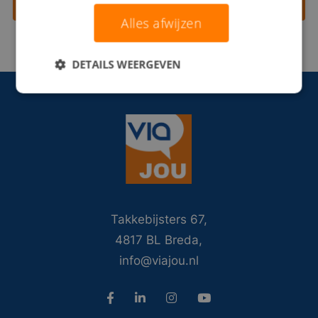
Contact opnemen
Alles afwijzen
DETAILS WEERGEVEN
Takkebijsters 67,
4817 BL Breda,
info@viajou.nl