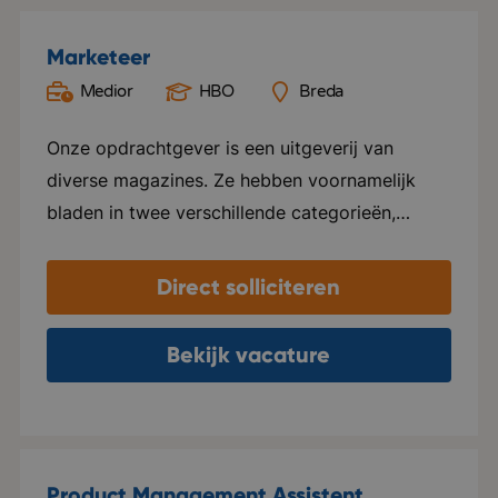
Marketeer
Medior
HBO
Breda
Onze opdrachtgever is een uitgeverij van
diverse magazines. Ze hebben voornamelijk
bladen in twee verschillende categorieën,
namelijk Groen en Special foods. Ze verzorgen
hier alles voor, van ontwerp tot marketing en
Direct solliciteren
distributie. Elk blad beschikt over een eigen
website en social media kanalen. Naast het
Bekijk vacature
uitgeven van tijdschriften, ondersteunen ze ook
internationale uitgeverijen in het distribueren
van hun tijdschriften in zowel Nederland als
Vlaanderen. Het kantoor van deze
Product Management Assistent