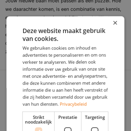
Jouw nieuwe baan moet passen als een puzzel. Hoe
verdere succes van de organisatie, een
we daarachter komen, is een combinatie van kennis,
omgeving waar jij ook een waardevolle
ervaring en een vleugje verleidingskracht. Want soms
bijdrage kunt leveren. Bedrijf in vijf woorden:
×
heb je een duwtje in de rug nodig. Wij zijn er om je
proactief, no-nonsense, innovatie, technologie,
Deze website maakt gebruik
een zinvolle carrièrestap te laten zetten. Daarom
internationaal
van cookies.
doorgronden we jou én de werkgever stevig: Wat
We gebruiken cookies om inhoud en
zoeken jullie écht? Zijn jullie voor elkaar gemaakt?
advertenties te personaliseren en om ons
verkeer te analyseren. We delen ook
informatie over uw gebruik van onze site
met onze advertentie- en analysepartners,
die deze kunnen combineren met andere
informatie die u aan hen heeft verstrekt of
die zij hebben verzameld door uw gebruik
van hun diensten.
Privacybeleid
Strikt
Prestatie
Targeting
noodzakelijk