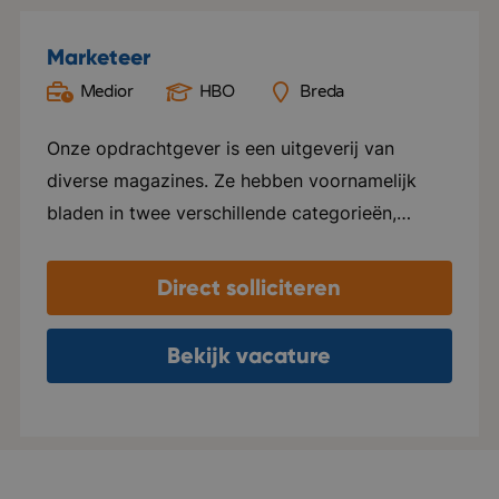
Marketeer
Medior
HBO
Breda
Onze opdrachtgever is een uitgeverij van
diverse magazines. Ze hebben voornamelijk
bladen in twee verschillende categorieën,
namelijk Groen en Special foods. Ze verzorgen
hier alles voor, van ontwerp tot marketing en
Direct solliciteren
distributie. Elk blad beschikt over een eigen
website en social media kanalen. Naast het
Bekijk vacature
uitgeven van tijdschriften, ondersteunen ze ook
internationale uitgeverijen in het distribueren
van hun tijdschriften in zowel Nederland als
Vlaanderen. Het kantoor van deze