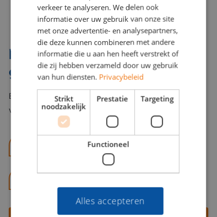
verkeer te analyseren. We delen ook
informatie over uw gebruik van onze site
met onze advertentie- en analysepartners,
die deze kunnen combineren met andere
Interesse? Benno helpt je
informatie die u aan hen heeft verstrekt of
die zij hebben verzameld door uw gebruik
graag verder!
van hun diensten.
Privacybeleid
Bel of mail Benno met al jouw vragen. Benno staat
Strikt
Prestatie
Targeting
noodzakelijk
voor je klaar en helpt je graag!
Functioneel
benno@viajou.nl
06 13 28 62 71
Alles accepteren