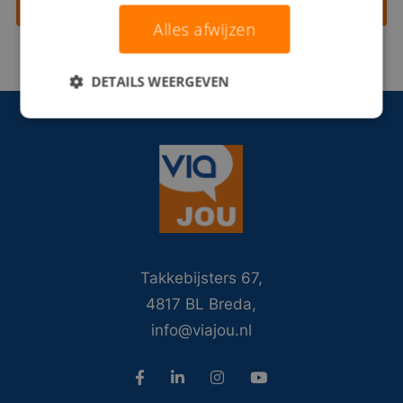
Contact opnemen
Alles afwijzen
DETAILS WEERGEVEN
Takkebijsters 67,
4817 BL Breda,
info@viajou.nl