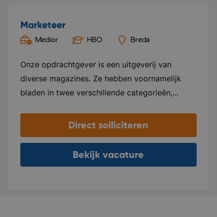
Marketeer
Medior
HBO
Breda
Onze opdrachtgever is een uitgeverij van
diverse magazines. Ze hebben voornamelijk
bladen in twee verschillende categorieën,
namelijk Groen en Special foods. Ze verzorgen
hier alles voor, van ontwerp tot marketing en
Direct solliciteren
distributie. Elk blad beschikt over een eigen
website en social media kanalen. Naast het
Bekijk vacature
uitgeven van tijdschriften, ondersteunen ze ook
internationale uitgeverijen in het distribueren
van hun tijdschriften in zowel Nederland als
Vlaanderen. Het kantoor van deze