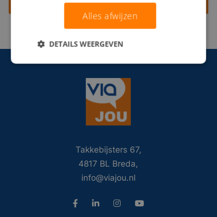
Contact opnemen
Alles afwijzen
DETAILS WEERGEVEN
Takkebijsters 67,
4817 BL Breda,
info@viajou.nl