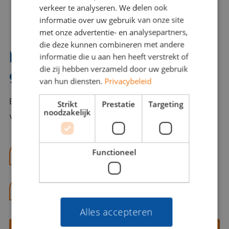
verkeer te analyseren. We delen ook
informatie over uw gebruik van onze site
met onze advertentie- en analysepartners,
die deze kunnen combineren met andere
Interesse? Benno helpt je
informatie die u aan hen heeft verstrekt of
die zij hebben verzameld door uw gebruik
graag verder!
van hun diensten.
Privacybeleid
Bel of mail Benno met al jouw vragen. Benno staat
Strikt
Prestatie
Targeting
noodzakelijk
voor je klaar en helpt je graag!
Functioneel
benno@viajou.nl
06 13 28 62 71
Alles accepteren