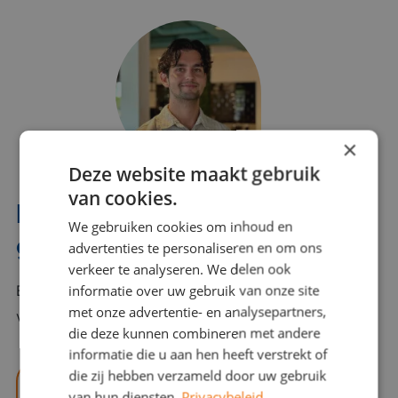
×
Deze website maakt gebruik
van cookies.
Interesse? Benno helpt je
We gebruiken cookies om inhoud en
graag verder!
advertenties te personaliseren en om ons
verkeer te analyseren. We delen ook
informatie over uw gebruik van onze site
Bel of mail Benno met al jouw vragen. Benno staat
met onze advertentie- en analysepartners,
voor je klaar en helpt je graag!
die deze kunnen combineren met andere
informatie die u aan hen heeft verstrekt of
die zij hebben verzameld door uw gebruik
benno@viajou.nl
van hun diensten.
Privacybeleid