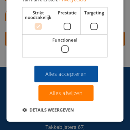
Strikt
Prestatie
Targeting
06 13 28 62 71
noodzakelijk
Contact opnemen
Functioneel
Alles accepteren
Alles afwijzen
DETAILS WEERGEVEN
Takkebijsters 67,