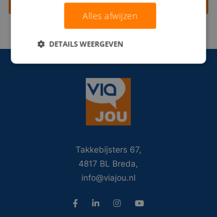
Contact opnemen
Alles afwijzen
DETAILS WEERGEVEN
Takkebijsters 67,
4817 BL Breda,
info@viajou.nl