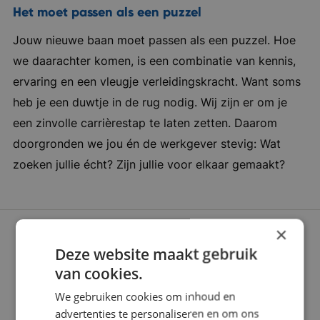
kantoor in Breda, waar een inspirerende
Het moet passen als een puzzel
werkomgeving centraal staat. Bedrijf in vijf
Jouw nieuwe baan moet passen als een puzzel. Hoe
woorden: ondernemend, ambitieus, informeel,
we daarachter komen, is een combinatie van kennis,
resultaatgericht, betrokken.
ervaring en een vleugje verleidingskracht. Want soms
heb je een duwtje in de rug nodig. Wij zijn er om je
een zinvolle carrièrestap te laten zetten. Daarom
doorgronden we jou én de werkgever stevig: Wat
zoeken jullie écht? Zijn jullie voor elkaar gemaakt?
×
Deze website maakt gebruik
van cookies.
We gebruiken cookies om inhoud en
advertenties te personaliseren en om ons