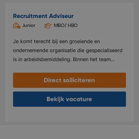
Recruitment Adviseur
Junior
MBO/ HBO
Oud Gastel
Je komt terecht bij een groeiende en
ondernemende organisatie die gespecialiseerd
is in arbeidsbemiddeling. Binnen het team
heerst een open, informele sfeer waarin
collega's nauw samenwerken, elkaar helpen en
Direct solliciteren
successen samen vieren. Er is veel ruimte voor
eigen initiatief en persoonlijke groei. Je krijgt
Bekijk vacature
de vrijheid om je eigen manier van werken te
ontwikkelen, terwijl je kunt rekenen op goede
begeleiding en coaching. De organisatie groeit
hard en verhuist binnenkort naar een modern