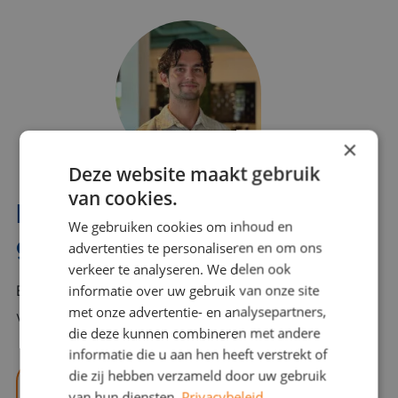
×
Deze website maakt gebruik
van cookies.
Interesse? Benno helpt je
We gebruiken cookies om inhoud en
graag verder!
advertenties te personaliseren en om ons
verkeer te analyseren. We delen ook
informatie over uw gebruik van onze site
Bel of mail Benno met al jouw vragen. Benno staat
met onze advertentie- en analysepartners,
voor je klaar en helpt je graag!
die deze kunnen combineren met andere
informatie die u aan hen heeft verstrekt of
die zij hebben verzameld door uw gebruik
benno@viajou.nl
van hun diensten.
Privacybeleid