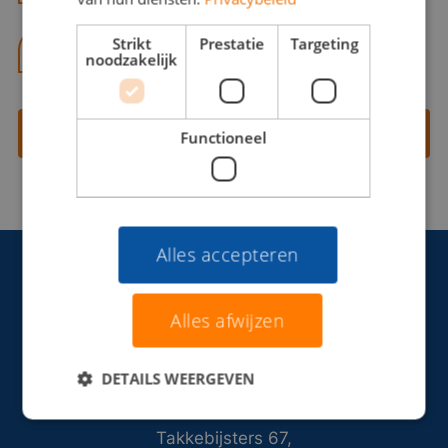
Strikt
Prestatie
Targeting
06 13 28 62 71
noodzakelijk
Contact opnemen
Functioneel
Alles accepteren
Alles afwijzen
DETAILS WEERGEVEN
Takkebijsters 67,