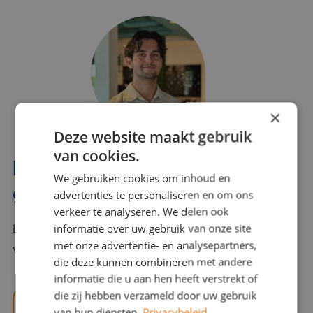
×
Deze website maakt gebruik
van cookies.
Interesse? Benno helpt je
We gebruiken cookies om inhoud en
graag verder!
advertenties te personaliseren en om ons
verkeer te analyseren. We delen ook
informatie over uw gebruik van onze site
Bel of mail Benno met al jouw vragen. Benno staat
met onze advertentie- en analysepartners,
voor je klaar en helpt je graag!
die deze kunnen combineren met andere
informatie die u aan hen heeft verstrekt of
die zij hebben verzameld door uw gebruik
benno@viajou.nl
van hun diensten.
Privacybeleid