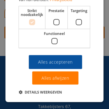
Strikt
Prestatie
Targeting
06 13 28 62 71
noodzakelijk
Contact opnemen
Functioneel
Alles accepteren
Alles afwijzen
DETAILS WEERGEVEN
Takkebijsters 67,