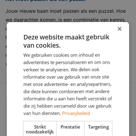
termijn. Bedrijf in vijf woorden: Kwalitatief,
Jouw nieuwe baan moet passen als een puzzel. Hoe
Klantservicegericht, Innovatief, Internationaal,
we daarachter komen, is een combinatie van kennis,
Familiair
×
ervaring en een vleugje verleidingskracht. Want soms
Deze website maakt gebruik
heb je een duwtje in de rug nodig. Wij zijn er om je
van cookies.
een zinvolle carrièrestap te laten zetten. Daarom
We gebruiken cookies om inhoud en
doorgronden we jou én de werkgever stevig: Wat
advertenties te personaliseren en om ons
zoeken jullie écht? Zijn jullie voor elkaar gemaakt?
verkeer te analyseren. We delen ook
informatie over uw gebruik van onze site
met onze advertentie- en analysepartners,
die deze kunnen combineren met andere
informatie die u aan hen heeft verstrekt of
die zij hebben verzameld door uw gebruik
van hun diensten.
Privacybeleid
Strikt
Prestatie
Targeting
noodzakelijk