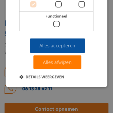
Functioneel
Interesse? Benno helpt je
graag verder!
Bel of mail Benno met al jouw vragen. Benno staat
Alles accepteren
voor je klaar en helpt je graag!
Alles afwijzen
benno@viajou.nl
DETAILS WEERGEVEN
06 13 28 62 71
Contact opnemen