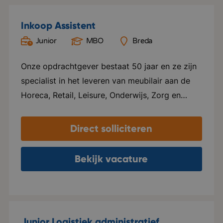
Inkoop Assistent
Junior
MBO
Breda
Onze opdrachtgever bestaat 50 jaar en ze zijn
specialist in het leveren van meubilair aan de
Horeca, Retail, Leisure, Onderwijs, Zorg en
Office. Hospitality staat centraal in alles wat ze
doen. Ze leveren maatwerk en zijn
Direct solliciteren
onderscheidend. Ze leggen de lat hoog en
lopen voorop in de markt. Ze hebben drie
Bekijk vacature
showrooms gevestigd in Breda, Dalfsen en
Amsterdam en een logistiekcentrum in Rijen.
Duurzaamheid staat hoog op de agenda en ze
hebben als doel om in 2030 de meest
Junior Logistiek administratief