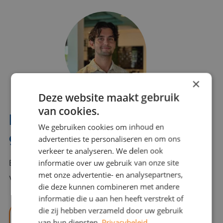
×
Deze website maakt gebruik
van cookies.
Interesse? Benno helpt je
We gebruiken cookies om inhoud en
graag verder!
advertenties te personaliseren en om ons
verkeer te analyseren. We delen ook
informatie over uw gebruik van onze site
Bel of mail Benno met al jouw vragen. Benno staat
met onze advertentie- en analysepartners,
voor je klaar en helpt je graag!
die deze kunnen combineren met andere
informatie die u aan hen heeft verstrekt of
die zij hebben verzameld door uw gebruik
benno@viajou.nl
van hun diensten.
Privacybeleid