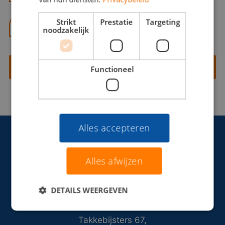
Strikt
Prestatie
Targeting
06 13 28 62 71
noodzakelijk
Contact opnemen
Functioneel
Alles accepteren
Alles afwijzen
DETAILS WEERGEVEN
Takkebijsters 67,