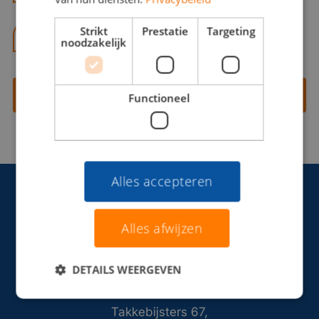
Strikt
Prestatie
Targeting
06 13 28 62 71
noodzakelijk
Contact opnemen
Functioneel
Alles accepteren
Alles afwijzen
DETAILS WEERGEVEN
Takkebijsters 67,