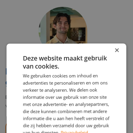
×
Deze website maakt gebruik
van cookies.
Interesse? Benno helpt je
We gebruiken cookies om inhoud en
graag verder!
advertenties te personaliseren en om ons
verkeer te analyseren. We delen ook
informatie over uw gebruik van onze site
Bel of mail Benno met al jouw vragen. Benno staat
met onze advertentie- en analysepartners,
voor je klaar en helpt je graag!
die deze kunnen combineren met andere
informatie die u aan hen heeft verstrekt of
die zij hebben verzameld door uw gebruik
benno@viajou.nl
van hun diensten.
Privacybeleid