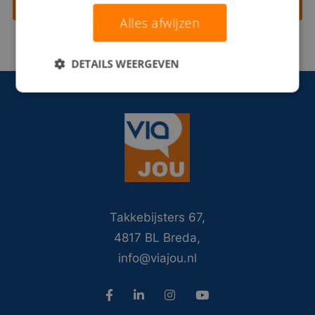
Contact opnemen
Alles afwijzen
DETAILS WEERGEVEN
Takkebijsters 67,
4817 BL Breda,
info@viajou.nl