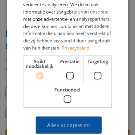
verkeer te analyseren. We delen ook
informatie over uw gebruik van onze site
met onze advertentie- en analysepartners,
die deze kunnen combineren met andere
Interesse? Benno helpt je
informatie die u aan hen heeft verstrekt of
die zij hebben verzameld door uw gebruik
graag verder!
van hun diensten.
Privacybeleid
Bel of mail Benno met al jouw vragen. Benno staat
Strikt
Prestatie
Targeting
noodzakelijk
voor je klaar en helpt je graag!
Functioneel
benno@viajou.nl
06 13 28 62 71
Alles accepteren