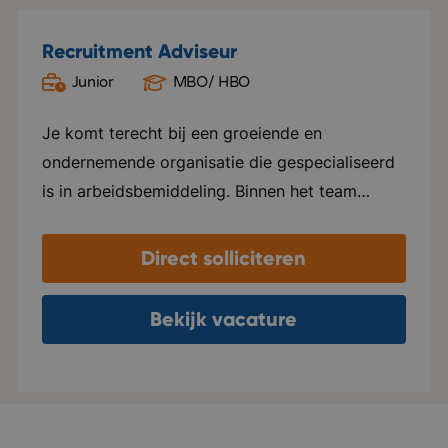
Recruitment Adviseur
Junior
MBO/ HBO
Oud Gastel
Je komt terecht bij een groeiende en
ondernemende organisatie die gespecialiseerd
is in arbeidsbemiddeling. Binnen het team
heerst een open, informele sfeer waarin
collega's nauw samenwerken, elkaar helpen en
Direct solliciteren
successen samen vieren. Er is veel ruimte voor
eigen initiatief en persoonlijke groei. Je krijgt
Bekijk vacature
de vrijheid om je eigen manier van werken te
ontwikkelen, terwijl je kunt rekenen op goede
begeleiding en coaching. De organisatie groeit
hard en verhuist binnenkort naar een modern