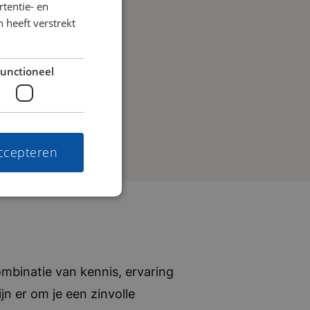
tentie- en
 heeft verstrekt
unctioneel
accepteren
mbinatie van kennis, ervaring
jn er om je een zinvolle