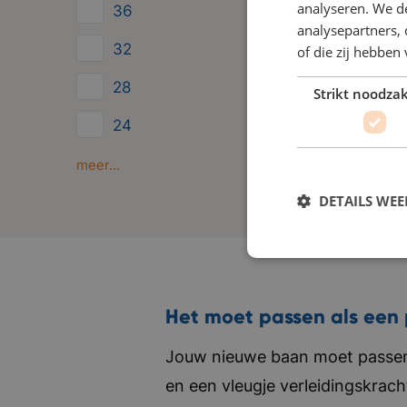
analyseren. We de
36
analysepartners,
32
of die zij hebbe
28
Strikt noodzak
24
Minder dan 24
meer...
DETAILS WE
Het moet passen als een 
Jouw nieuwe baan moet passen 
en een vleugje verleidingskrach