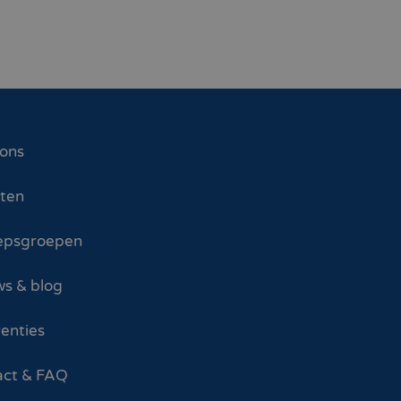
 ons
sten
epsgroepen
s & blog
enties
act & FAQ