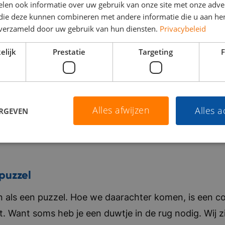
len ook informatie over uw gebruik van onze site met onze adver
 die deze kunnen combineren met andere informatie die u aan hen
n verzameld door uw gebruik van hun diensten.
Privacybeleid
elijk
Prestatie
Targeting
F
Alles afwijzen
Alles 
ERGEVEN
puzzel
als een puzzel. Hoe we daarachter komen, is een co
t. Want soms heb je een duwtje in de rug nodig. Wij zi