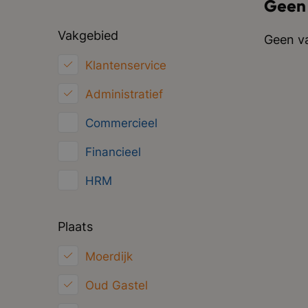
Geen
Vakgebied
Geen va
Klantenservice
Administratief
Commercieel
Financieel
HRM
Inkoop/Logistiek
Plaats
Marketing
Moerdijk
ICT
Oud Gastel
Juridisch