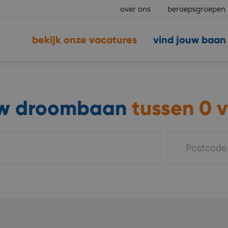
over ons
beroepsgroepen
bekijk onze vacatures
vind jouw baan
uw droombaan
tussen
0 v