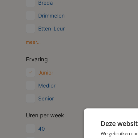
Breda
Overig
Drimmelen
Management
Etten-Leur
Gilze
meer...
Oosterhout
Ervaring
Roosendaal
Junior
Zundert
Medior
Senior
Uren per week
Deze websit
40
We gebruiken coo