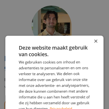
×
Deze website maakt gebruik
van cookies.
Interesse? Benno helpt je
We gebruiken cookies om inhoud en
graag verder!
advertenties te personaliseren en om ons
verkeer te analyseren. We delen ook
informatie over uw gebruik van onze site
Bel of mail Benno met al jouw vragen. Benno staat
met onze advertentie- en analysepartners,
voor je klaar en helpt je graag!
die deze kunnen combineren met andere
informatie die u aan hen heeft verstrekt of
die zij hebben verzameld door uw gebruik
benno@viajou.nl
van hun diensten.
Privacybeleid