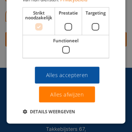
Strikt
Prestatie
Targeting
06 13 28 62 71
noodzakelijk
Contact opnemen
Functioneel
Alles accepteren
Alles afwijzen
DETAILS WEERGEVEN
Takkebijsters 67,