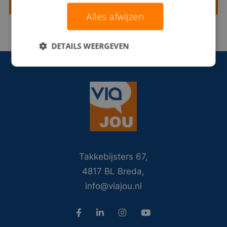
Contact opnemen
Alles afwijzen
DETAILS WEERGEVEN
Takkebijsters 67,
4817 BL Breda,
info@viajou.nl