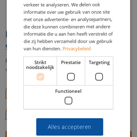
verkeer te analyseren. We delen ook
informatie over uw gebruik van onze site
met onze advertentie- en analysepartners,
die deze kunnen combineren met andere
Interesse? Benno helpt je
informatie die u aan hen heeft verstrekt of
die zij hebben verzameld door uw gebruik
graag verder!
van hun diensten.
Privacybeleid
Bel of mail Benno met al jouw vragen. Benno staat
Strikt
Prestatie
Targeting
noodzakelijk
voor je klaar en helpt je graag!
Functioneel
benno@viajou.nl
06 13 28 62 71
Alles accepteren