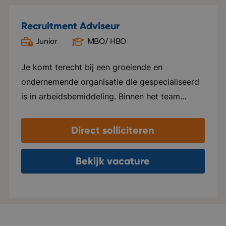
Recruitment Adviseur
Junior
MBO/ HBO
Oud Gastel
Je komt terecht bij een groeiende en
ondernemende organisatie die gespecialiseerd
is in arbeidsbemiddeling. Binnen het team
heerst een open, informele sfeer waarin
collega's nauw samenwerken, elkaar helpen en
Direct solliciteren
successen samen vieren. Er is veel ruimte voor
eigen initiatief en persoonlijke groei. Je krijgt
Bekijk vacature
de vrijheid om je eigen manier van werken te
ontwikkelen, terwijl je kunt rekenen op goede
begeleiding en coaching. De organisatie groeit
hard en verhuist binnenkort naar een modern