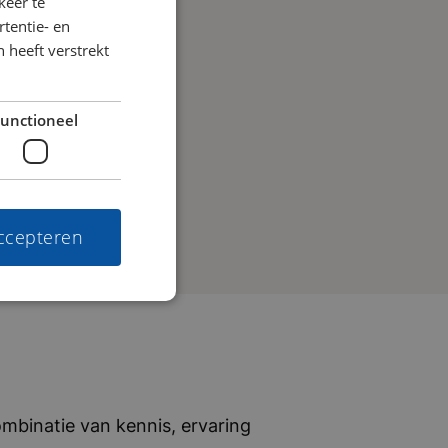
keer te
tentie- en
 heeft verstrekt
unctioneel
accepteren
mbinatie van kennis, ervaring