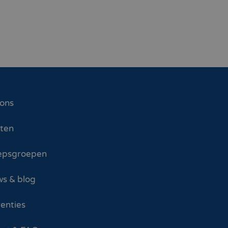
 ons
sten
epsgroepen
s & blog
enties