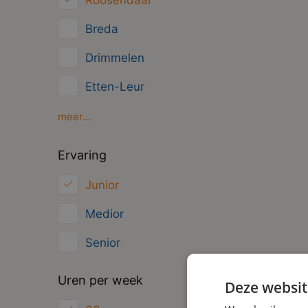
Roosendaal
Management
Breda
Administratief
Drimmelen
Etten-Leur
Gilze
meer...
Moerdijk
Ervaring
Oosterhout
Junior
Zundert
Medior
Senior
Uren per week
Deze websit