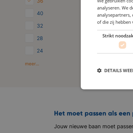
We gebruiken coo
36
analyseren. We de
40
analysepartners,
of die zij hebbe
32
Strikt noodzak
28
24
Minder dan 24
meer...
DETAILS WE
Het moet passen als een 
Jouw nieuwe baan moet passen 