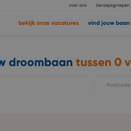
over ons
beroepsgroepen
bekijk onze vacatures
vind jouw baan
uw droombaan
tussen
0 v