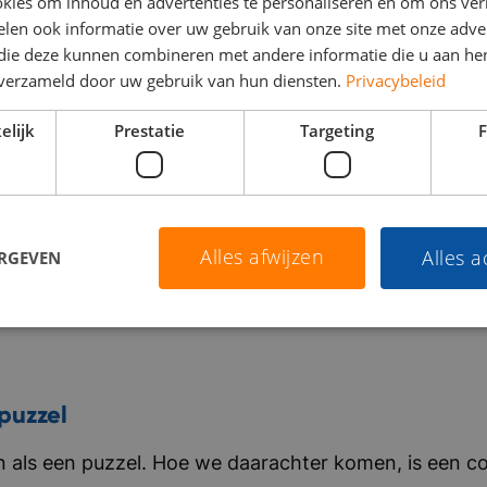
kies om inhoud en advertenties te personaliseren en om ons ver
len ook informatie over uw gebruik van onze site met onze adver
 die deze kunnen combineren met andere informatie die u aan hen
n verzameld door uw gebruik van hun diensten.
Privacybeleid
elijk
Prestatie
Targeting
F
Alles afwijzen
Alles 
ERGEVEN
puzzel
als een puzzel. Hoe we daarachter komen, is een co