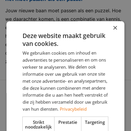
dagelijks met de lunch. Verder bieden zij
Jouw nieuwe baan moet passen als een puzzel. Hoe
uitstekende secundaire arbeidsvoorwaarden,
we daarachter komen, is een combinatie van kennis,
zoals 25 vakantiedagen, laptop van de zaak,
×
ervaring en een vleugje verleidingskracht. Want soms
vergoeding voor je telefoonabonnement, een
Deze website maakt gebruik
heb je een duwtje in de rug nodig. Wij zijn er om je
leaseauto die je ook privé mag rijden en een
van cookies.
een zinvolle carrièrestap te laten zetten. Daarom
goede pensioenregeling.
We gebruiken cookies om inhoud en
doorgronden we jou én de werkgever stevig: Wat
advertenties te personaliseren en om ons
zoeken jullie écht? Zijn jullie voor elkaar gemaakt?
verkeer te analyseren. We delen ook
informatie over uw gebruik van onze site
met onze advertentie- en analysepartners,
die deze kunnen combineren met andere
informatie die u aan hen heeft verstrekt of
die zij hebben verzameld door uw gebruik
van hun diensten.
Privacybeleid
Strikt
Prestatie
Targeting
noodzakelijk