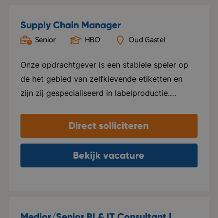
Supply Chain Manager
Senior
HBO
Oud Gastel
Onze opdrachtgever is een stabiele speler op
de het gebied van zelfklevende etiketten en
zijn zij gespecialiseerd in labelproductie.
Waarom zij zo’n sterke speler zijn? Ze vinden
de persoonlijke aanpak belangrijk. Ze gaan met
Direct solliciteren
klanten in gesprek en denken mee hoe een
label het beste tot zijn recht komt bij het
Bekijk vacature
product. Daarnaast zijn zij ook veel bezig met
verduurzaming en blijven zichzelf ontwikkelen.
Ze zijn van A tot Z betrokken bij een
labelproces: van drukproef tot voorraadbeheer.
Medior/Senior BI & IT Consultant |