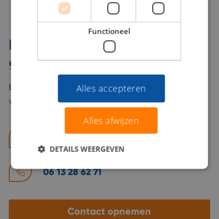
Functioneel
Interesse? Benno helpt je
graag verder!
Bel of mail Benno met al jouw vragen. Benno staat
Alles accepteren
voor je klaar en helpt je graag!
Alles afwijzen
benno@viajou.nl
DETAILS WEERGEVEN
06 13 28 62 71
Contact opnemen