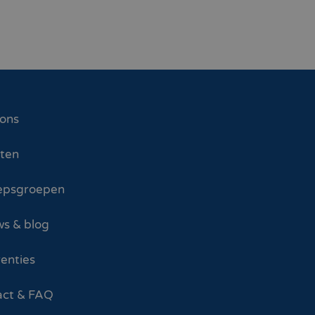
 ons
sten
epsgroepen
s & blog
enties
act & FAQ