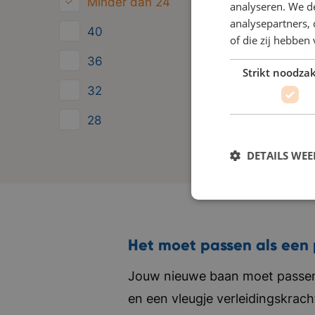
Minder dan 24
analyseren. We de
analysepartners,
40
of die zij hebbe
36
Strikt noodzak
32
28
24
DETAILS WE
Het moet passen als een 
Jouw nieuwe baan moet passen 
en een vleugje verleidingskrach