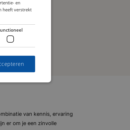
tentie- en
 heeft verstrekt
unctioneel
accepteren
mbinatie van kennis, ervaring
jn er om je een zinvolle