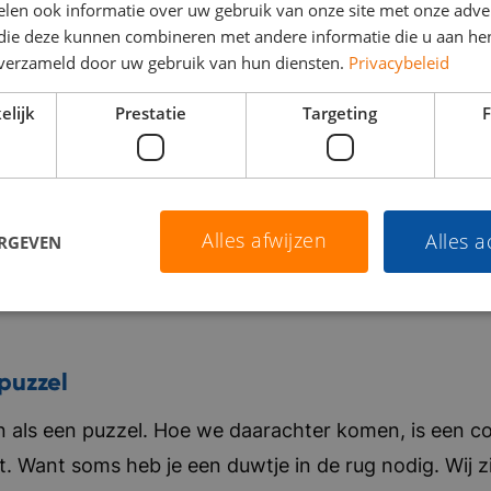
len ook informatie over uw gebruik van onze site met onze adver
 die deze kunnen combineren met andere informatie die u aan hen
n verzameld door uw gebruik van hun diensten.
Privacybeleid
elijk
Prestatie
Targeting
F
Alles afwijzen
Alles 
ERGEVEN
puzzel
als een puzzel. Hoe we daarachter komen, is een co
t. Want soms heb je een duwtje in de rug nodig. Wij zi