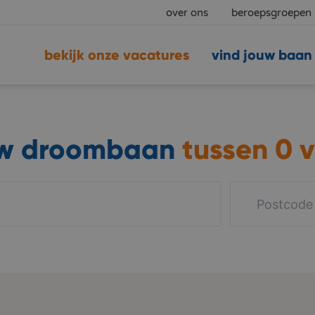
over ons
beroepsgroepen
bekijk onze vacatures
vind jouw baan
uw droombaan
tussen
0 v