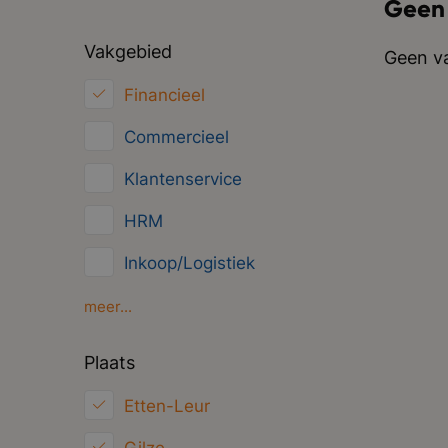
Geen
Vakgebied
Geen va
Financieel
Commercieel
Klantenservice
HRM
Inkoop/Logistiek
Marketing
meer...
ICT
Plaats
Juridisch
Etten-Leur
Overig