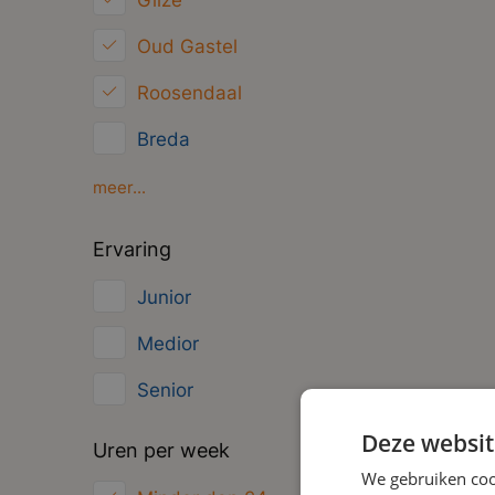
Gilze
Management
Oud Gastel
Administratief
Roosendaal
Breda
Drimmelen
meer...
Moerdijk
Ervaring
Oosterhout
Junior
Zundert
Medior
Senior
Deze websit
Uren per week
We gebruiken coo