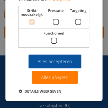
Strikt
Prestatie
Targeting
06 13 28 62 71
noodzakelijk
Contact opnemen
Functioneel
Alles accepteren
Alles afwijzen
DETAILS WEERGEVEN
Takkebijsters 67,