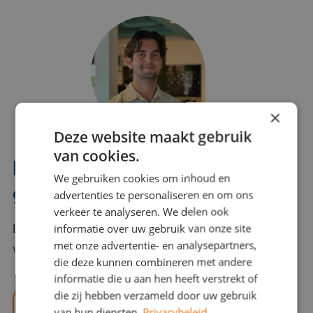
×
Deze website maakt gebruik
van cookies.
Interesse? Benno helpt je
We gebruiken cookies om inhoud en
graag verder!
advertenties te personaliseren en om ons
verkeer te analyseren. We delen ook
informatie over uw gebruik van onze site
Bel of mail Benno met al jouw vragen. Benno staat
met onze advertentie- en analysepartners,
voor je klaar en helpt je graag!
die deze kunnen combineren met andere
informatie die u aan hen heeft verstrekt of
die zij hebben verzameld door uw gebruik
benno@viajou.nl
van hun diensten.
Privacybeleid