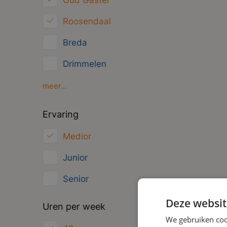
Oud Gastel
Management
Roosendaal
Administratief
Breda
Drimmelen
Gilze
meer...
Moerdijk
Ervaring
Oosterhout
Medior
Zundert
Junior
Senior
Deze websit
Uren per week
We gebruiken coo