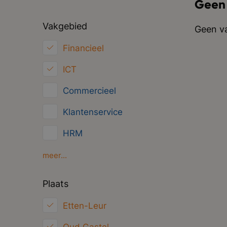
Geen
Vakgebied
Geen va
Financieel
ICT
Commercieel
Klantenservice
HRM
Inkoop/Logistiek
meer...
Marketing
Plaats
Juridisch
Etten-Leur
Overig