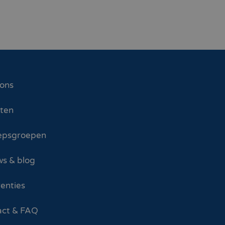
 ons
sten
epsgroepen
s & blog
enties
act & FAQ