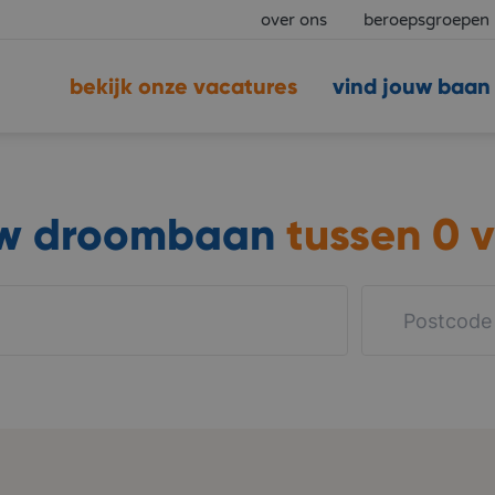
over ons
beroepsgroepen
bekijk onze vacatures
vind jouw baan
uw droombaan
tussen
0 v