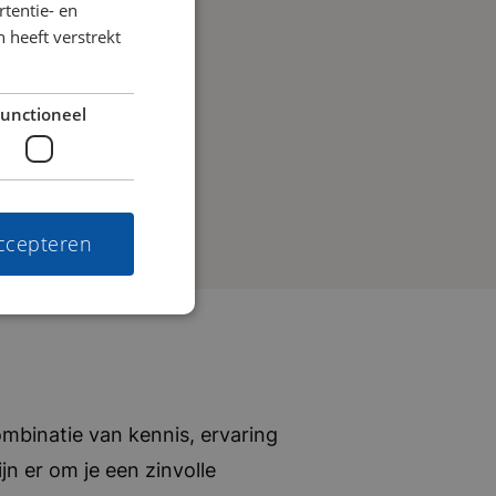
tentie- en
 heeft verstrekt
unctioneel
accepteren
mbinatie van kennis, ervaring
jn er om je een zinvolle