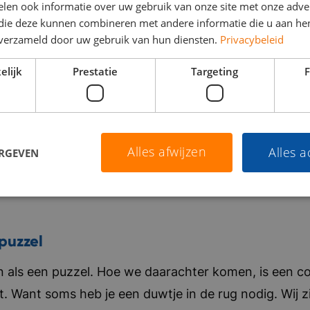
len ook informatie over uw gebruik van onze site met onze adver
 die deze kunnen combineren met andere informatie die u aan hen
n verzameld door uw gebruik van hun diensten.
Privacybeleid
elijk
Prestatie
Targeting
F
Alles afwijzen
Alles 
ERGEVEN
puzzel
als een puzzel. Hoe we daarachter komen, is een co
t. Want soms heb je een duwtje in de rug nodig. Wij zi