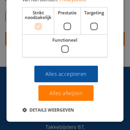
Strikt
Prestatie
Targeting
06 13 28 62 71
noodzakelijk
Contact opnemen
Functioneel
Alles accepteren
Alles afwijzen
DETAILS WEERGEVEN
Takkebijsters 67,