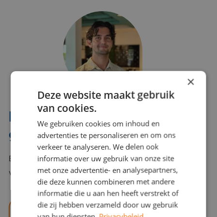
×
Deze website maakt gebruik
van cookies.
Interesse? Benno helpt je
We gebruiken cookies om inhoud en
graag verder!
advertenties te personaliseren en om ons
verkeer te analyseren. We delen ook
informatie over uw gebruik van onze site
Bel of mail Benno met al jouw vragen. Benno staat
met onze advertentie- en analysepartners,
voor je klaar en helpt je graag!
die deze kunnen combineren met andere
informatie die u aan hen heeft verstrekt of
die zij hebben verzameld door uw gebruik
benno@viajou.nl
van hun diensten.
Privacybeleid