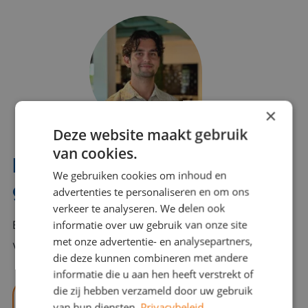
×
Deze website maakt gebruik
van cookies.
Interesse? Benno helpt je
We gebruiken cookies om inhoud en
graag verder!
advertenties te personaliseren en om ons
verkeer te analyseren. We delen ook
informatie over uw gebruik van onze site
Bel of mail Benno met al jouw vragen. Benno staat
met onze advertentie- en analysepartners,
voor je klaar en helpt je graag!
die deze kunnen combineren met andere
informatie die u aan hen heeft verstrekt of
die zij hebben verzameld door uw gebruik
benno@viajou.nl
van hun diensten.
Privacybeleid