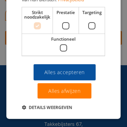
Strikt
Prestatie
Targeting
06 13 28 62 71
noodzakelijk
Contact opnemen
Functioneel
Alles accepteren
Alles afwijzen
DETAILS WEERGEVEN
Takkebijsters 67,