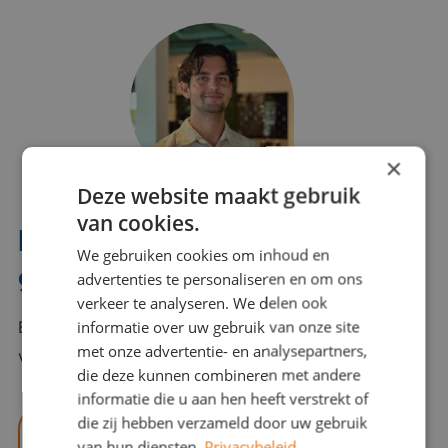
×
Deze website maakt gebruik
van cookies.
Interesse? Benno helpt je
We gebruiken cookies om inhoud en
graag verder!
advertenties te personaliseren en om ons
verkeer te analyseren. We delen ook
informatie over uw gebruik van onze site
Bel of mail Benno met al jouw vragen. Benno staat
met onze advertentie- en analysepartners,
voor je klaar en helpt je graag!
die deze kunnen combineren met andere
informatie die u aan hen heeft verstrekt of
die zij hebben verzameld door uw gebruik
benno@viajou.nl
van hun diensten.
Privacybeleid