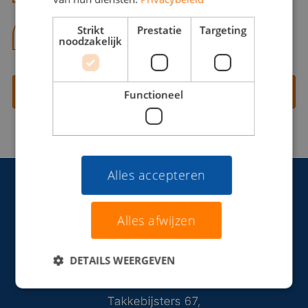
Strikt
Prestatie
Targeting
06 13 28 62 71
noodzakelijk
Contact opnemen
Functioneel
Alles accepteren
Alles afwijzen
DETAILS WEERGEVEN
Takkebijsters 67,