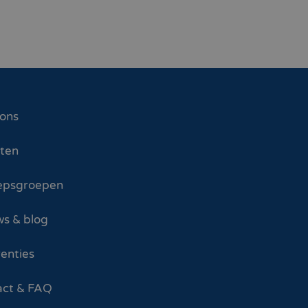
 ons
sten
epsgroepen
s & blog
enties
act & FAQ