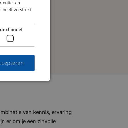
tentie- en
 heeft verstrekt
unctioneel
accepteren
mbinatie van kennis, ervaring
jn er om je een zinvolle