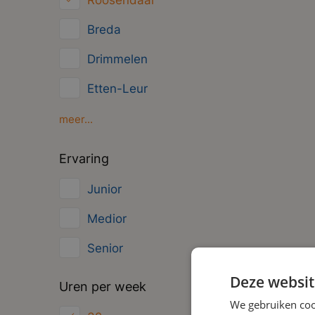
Roosendaal
Management
Breda
Administratief
Drimmelen
Etten-Leur
Gilze
meer...
Moerdijk
Ervaring
Oosterhout
Junior
Zundert
Medior
Senior
Deze websit
Uren per week
We gebruiken coo