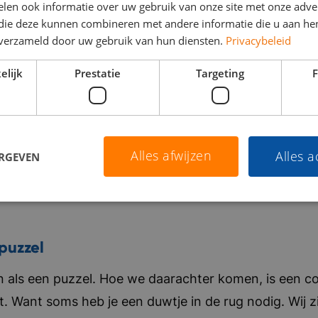
len ook informatie over uw gebruik van onze site met onze adver
 die deze kunnen combineren met andere informatie die u aan hen
n verzameld door uw gebruik van hun diensten.
Privacybeleid
elijk
Prestatie
Targeting
F
Alles afwijzen
Alles 
ERGEVEN
puzzel
als een puzzel. Hoe we daarachter komen, is een co
t. Want soms heb je een duwtje in de rug nodig. Wij zi