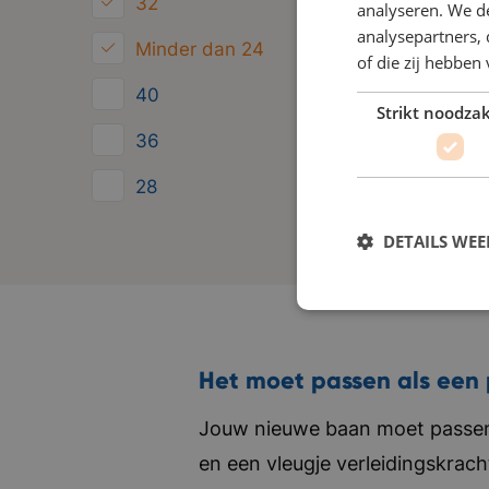
32
analyseren. We de
analysepartners,
Minder dan 24
of die zij hebbe
40
Strikt noodzak
36
28
24
DETAILS WE
Het moet passen als een 
Jouw nieuwe baan moet passen 
en een vleugje verleidingskrach