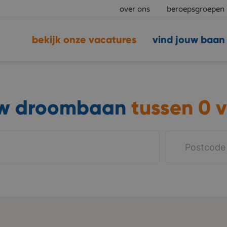
over ons
beroepsgroepen
bekijk onze vacatures
vind jouw baan
uw droombaan
tussen
0 v