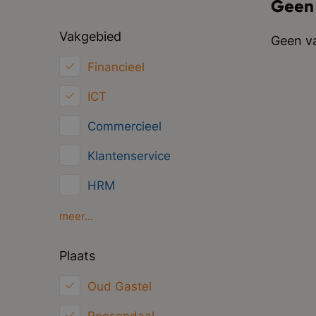
Geen
Vakgebied
Geen va
Financieel
ICT
Commercieel
Klantenservice
HRM
Inkoop/Logistiek
meer...
Marketing
Plaats
Juridisch
Oud Gastel
Overig