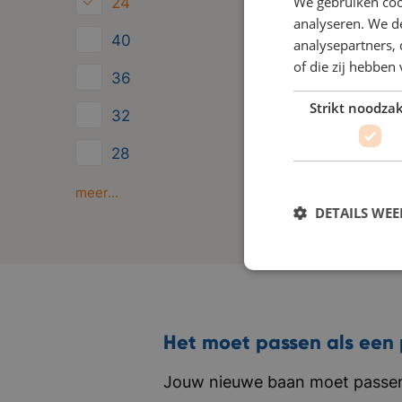
We gebruiken coo
24
analyseren. We de
40
analysepartners,
of die zij hebbe
36
Strikt noodzak
32
28
Minder dan 24
meer...
DETAILS WE
Het moet passen als een 
Jouw nieuwe baan moet passen 