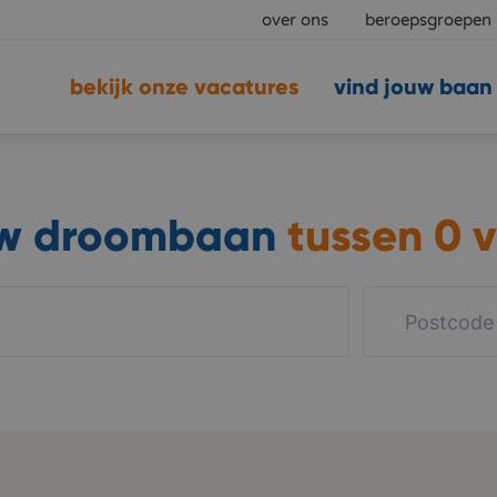
over ons
beroepsgroepen
bekijk onze vacatures
vind jouw baan
uw droombaan
tussen
0 v