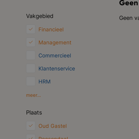
Geen
Vakgebied
Geen va
Financieel
Management
Commercieel
Klantenservice
HRM
Inkoop/Logistiek
meer...
Marketing
Plaats
ICT
Oud Gastel
Juridisch