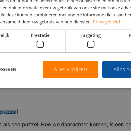
kies om inhoud en advertenties te personaliseren en om ons ver
len ook informatie over uw gebruik van onze site met onze adver
 die deze kunnen combineren met andere informatie die u aan hen
n verzameld door uw gebruik van hun diensten.
Privacybeleid
elijk
Prestatie
Targeting
F
Alles afwijzen
Alles 
ERGEVEN
puzzel
als een puzzel. Hoe we daarachter komen, is een co