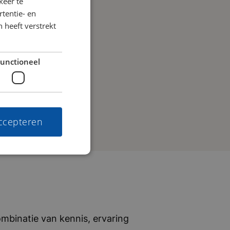
keer te
tentie- en
 heeft verstrekt
unctioneel
accepteren
mbinatie van kennis, ervaring