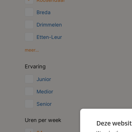
Roosendaal
Overig
Breda
Administratief
Drimmelen
Etten-Leur
Gilze
meer...
Moerdijk
Ervaring
Oosterhout
Junior
Zundert
Medior
Senior
Uren per week
Deze websit