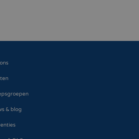
 ons
sten
epsgroepen
s & blog
enties