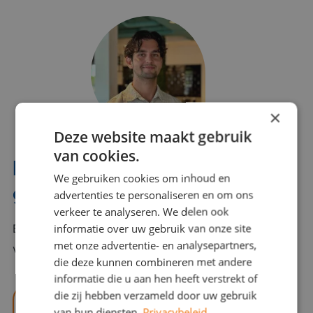
×
Deze website maakt gebruik
van cookies.
Interesse? Benno helpt je
We gebruiken cookies om inhoud en
graag verder!
advertenties te personaliseren en om ons
verkeer te analyseren. We delen ook
informatie over uw gebruik van onze site
Bel of mail Benno met al jouw vragen. Benno staat
met onze advertentie- en analysepartners,
voor je klaar en helpt je graag!
die deze kunnen combineren met andere
informatie die u aan hen heeft verstrekt of
die zij hebben verzameld door uw gebruik
benno@viajou.nl
van hun diensten.
Privacybeleid