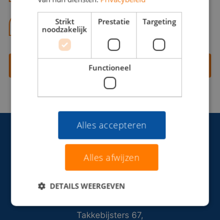
Strikt
Prestatie
Targeting
06 13 28 62 71
noodzakelijk
Contact opnemen
Functioneel
Alles accepteren
Alles afwijzen
DETAILS WEERGEVEN
Takkebijsters 67,