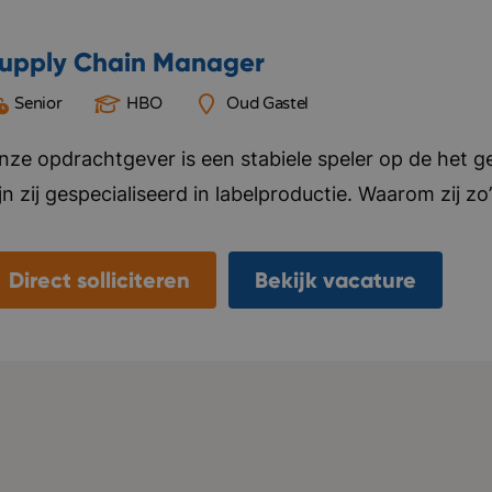
upply Chain Manager
Senior
HBO
Oud Gastel
nze opdrachtgever is een stabiele speler op de het g
jn zij gespecialiseerd in labelproductie. Waarom zij zo
ersoonlijke aanpak belangrijk. Ze gaan met klanten 
abel het beste tot zijn recht komt bij het product. Daa
Direct solliciteren
Bekijk vacature
erduurzaming en blijven zichzelf ontwikkelen. Ze zijn 
abelproces: van drukproef tot voorraadbeheer. Dit m
n de klant écht koning is. Onze opdrachtgever beschi
rbeidsvoorwaarden. Bedrijf in vijf woorden: ondernem
ecialistisch, klantgericht