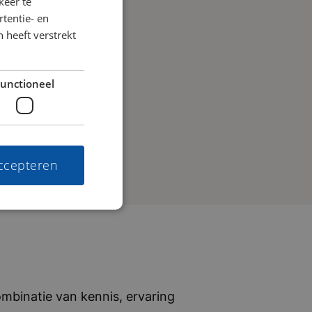
keer te
tentie- en
 heeft verstrekt
unctioneel
accepteren
mbinatie van kennis, ervaring