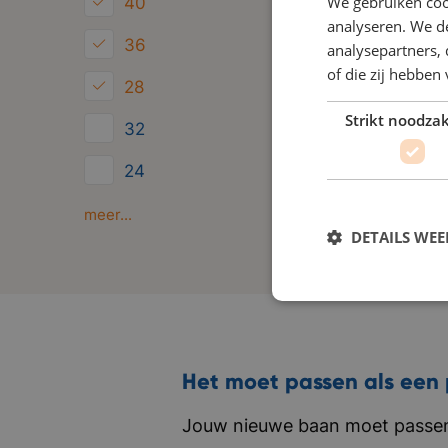
We gebruiken coo
40
analyseren. We de
36
analysepartners,
of die zij hebbe
28
Strikt noodzak
32
24
Minder dan 24
meer...
DETAILS WE
Het moet passen als een 
Jouw nieuwe baan moet passen 