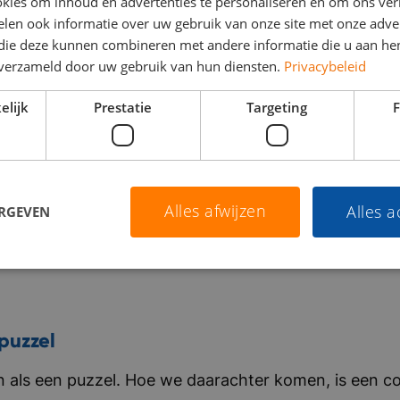
kies om inhoud en advertenties te personaliseren en om ons ver
len ook informatie over uw gebruik van onze site met onze adver
 die deze kunnen combineren met andere informatie die u aan hen
n verzameld door uw gebruik van hun diensten.
Privacybeleid
elijk
Prestatie
Targeting
F
Alles afwijzen
Alles 
ERGEVEN
puzzel
als een puzzel. Hoe we daarachter komen, is een co