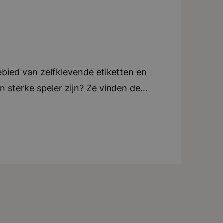
ebied van zelfklevende etiketten en
’n sterke speler zijn? Ze vinden de
in gesprek en denken mee hoe een
rnaast zijn zij ook veel bezig met
van A tot Z betrokken bij een
aakt dat zij op maat kunnen werken
kt over goede primaire en secundaire
end, innovatief, nuchter,