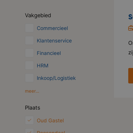
Vakgebied
S
Commercieel
Klantenservice
O
zi
Financieel
p
HRM
l
Inkoop/Logistiek
v
l
Marketing
meer...
e
ICT
Plaats
a
Juridisch
sp
Oud Gastel
Overig