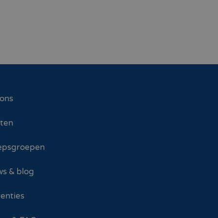
 ons
sten
epsgroepen
s & blog
enties