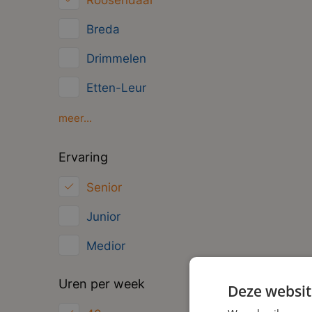
Roosendaal
Management
Breda
Administratief
Drimmelen
Etten-Leur
Gilze
meer...
Moerdijk
Ervaring
Oosterhout
Senior
Zundert
Junior
Medior
Uren per week
Deze websit