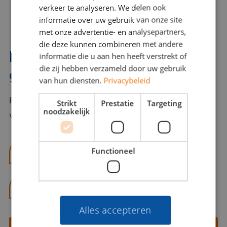
verkeer te analyseren. We delen ook
informatie over uw gebruik van onze site
met onze advertentie- en analysepartners,
die deze kunnen combineren met andere
Interesse? Benno helpt je
informatie die u aan hen heeft verstrekt of
die zij hebben verzameld door uw gebruik
graag verder!
van hun diensten.
Privacybeleid
Bel of mail Benno met al jouw vragen. Benno staat
Strikt
Prestatie
Targeting
noodzakelijk
voor je klaar en helpt je graag!
Functioneel
benno@viajou.nl
06 13 28 62 71
Alles accepteren