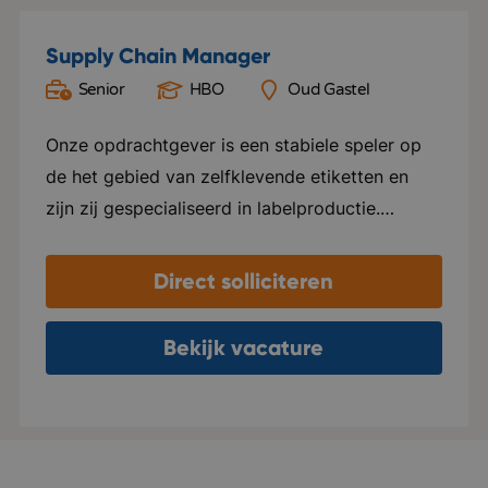
Supply Chain Manager
Senior
HBO
Oud Gastel
Onze opdrachtgever is een stabiele speler op
de het gebied van zelfklevende etiketten en
zijn zij gespecialiseerd in labelproductie.
Waarom zij zo’n sterke speler zijn? Ze vinden
de persoonlijke aanpak belangrijk. Ze gaan met
Direct solliciteren
klanten in gesprek en denken mee hoe een
label het beste tot zijn recht komt bij het
Bekijk vacature
product. Daarnaast zijn zij ook veel bezig met
verduurzaming en blijven zichzelf ontwikkelen.
Ze zijn van A tot Z betrokken bij een
labelproces: van drukproef tot voorraadbeheer.