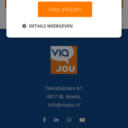
Contact opnemen
Alles afwijzen
DETAILS WEERGEVEN
Takkebijsters 67,
4817 BL Breda,
info@viajou.nl