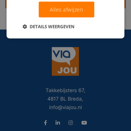
Contact opnemen
Alles afwijzen
DETAILS WEERGEVEN
Takkebijsters 67,
4817 BL Breda,
info@viajou.nl