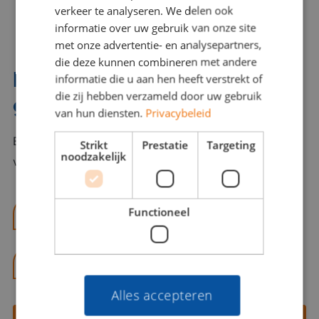
verkeer te analyseren. We delen ook
informatie over uw gebruik van onze site
met onze advertentie- en analysepartners,
die deze kunnen combineren met andere
Interesse? Benno helpt je
informatie die u aan hen heeft verstrekt of
die zij hebben verzameld door uw gebruik
graag verder!
van hun diensten.
Privacybeleid
Bel of mail Benno met al jouw vragen. Benno staat
Strikt
Prestatie
Targeting
noodzakelijk
voor je klaar en helpt je graag!
Functioneel
benno@viajou.nl
06 13 28 62 71
Alles accepteren