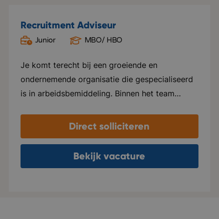
Recruitment Adviseur
Junior
MBO/ HBO
Oud Gastel
Je komt terecht bij een groeiende en
ondernemende organisatie die gespecialiseerd
is in arbeidsbemiddeling. Binnen het team
heerst een open, informele sfeer waarin
collega's nauw samenwerken, elkaar helpen en
Direct solliciteren
successen samen vieren. Er is veel ruimte voor
eigen initiatief en persoonlijke groei. Je krijgt
Bekijk vacature
de vrijheid om je eigen manier van werken te
ontwikkelen, terwijl je kunt rekenen op goede
begeleiding en coaching. De organisatie groeit
hard en verhuist binnenkort naar een modern