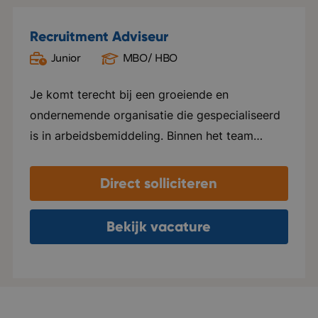
Recruitment Adviseur
Junior
MBO/ HBO
Oud Gastel
Je komt terecht bij een groeiende en
ondernemende organisatie die gespecialiseerd
is in arbeidsbemiddeling. Binnen het team
heerst een open, informele sfeer waarin
collega's nauw samenwerken, elkaar helpen en
Direct solliciteren
successen samen vieren. Er is veel ruimte voor
eigen initiatief en persoonlijke groei. Je krijgt
Bekijk vacature
de vrijheid om je eigen manier van werken te
ontwikkelen, terwijl je kunt rekenen op goede
begeleiding en coaching. De organisatie groeit
hard en verhuist binnenkort naar een modern