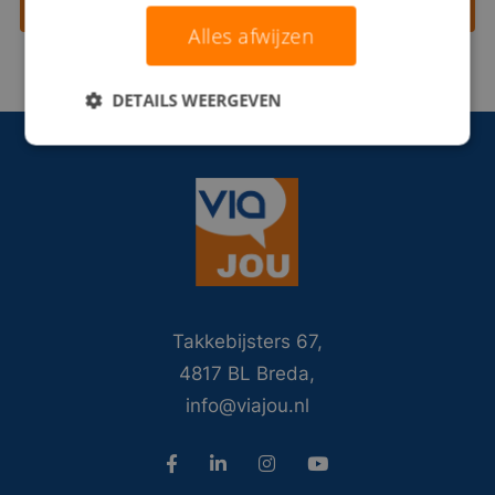
Contact opnemen
Alles afwijzen
DETAILS WEERGEVEN
Takkebijsters 67,
4817 BL Breda,
info@viajou.nl