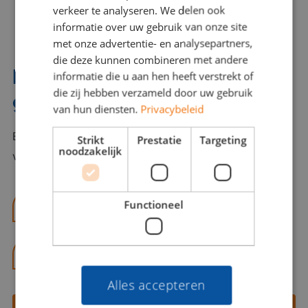
verkeer te analyseren. We delen ook
informatie over uw gebruik van onze site
met onze advertentie- en analysepartners,
die deze kunnen combineren met andere
Interesse? Benno helpt je
informatie die u aan hen heeft verstrekt of
die zij hebben verzameld door uw gebruik
graag verder!
van hun diensten.
Privacybeleid
Bel of mail Benno met al jouw vragen. Benno staat
Strikt
Prestatie
Targeting
noodzakelijk
voor je klaar en helpt je graag!
Functioneel
benno@viajou.nl
06 13 28 62 71
Alles accepteren