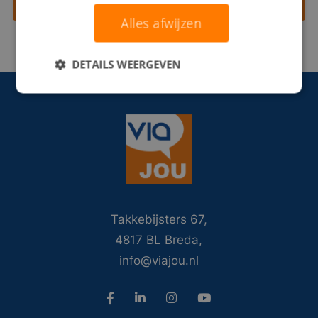
Contact opnemen
Alles afwijzen
DETAILS WEERGEVEN
Takkebijsters 67,
4817 BL Breda,
info@viajou.nl