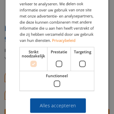
verkeer te analyseren. We delen ook
informatie over uw gebruik van onze site
met onze advertentie- en analysepartners,
die deze kunnen combineren met andere
Interesse? Benno helpt je
informatie die u aan hen heeft verstrekt of
die zij hebben verzameld door uw gebruik
graag verder!
van hun diensten.
Privacybeleid
Bel of mail Benno met al jouw vragen. Benno staat
Strikt
Prestatie
Targeting
noodzakelijk
voor je klaar en helpt je graag!
Functioneel
benno@viajou.nl
06 13 28 62 71
Alles accepteren