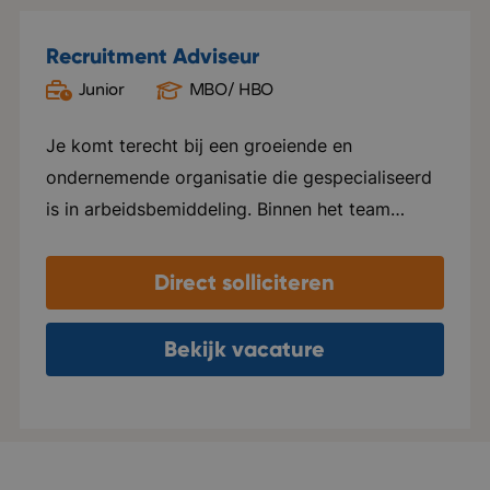
Recruitment Adviseur
Junior
MBO/ HBO
Oud Gastel
Je komt terecht bij een groeiende en
ondernemende organisatie die gespecialiseerd
is in arbeidsbemiddeling. Binnen het team
heerst een open, informele sfeer waarin
collega's nauw samenwerken, elkaar helpen en
Direct solliciteren
successen samen vieren. Er is veel ruimte voor
eigen initiatief en persoonlijke groei. Je krijgt
Bekijk vacature
de vrijheid om je eigen manier van werken te
ontwikkelen, terwijl je kunt rekenen op goede
begeleiding en coaching. De organisatie groeit
hard en verhuist binnenkort naar een modern