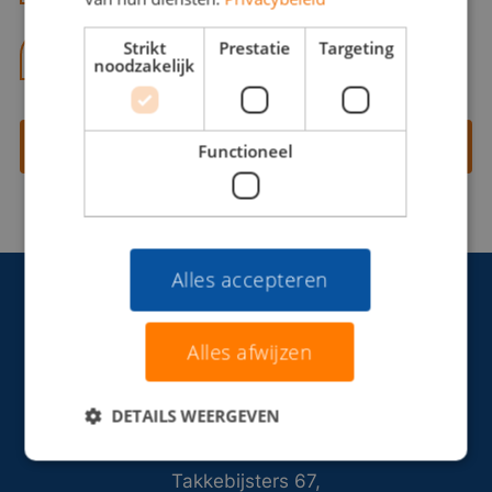
Strikt
Prestatie
Targeting
06 13 28 62 71
noodzakelijk
Contact opnemen
Functioneel
Alles accepteren
Alles afwijzen
DETAILS WEERGEVEN
Takkebijsters 67,