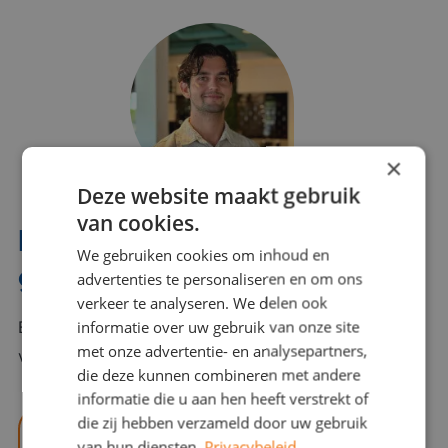
×
Deze website maakt gebruik
van cookies.
Interesse? Benno helpt je
We gebruiken cookies om inhoud en
graag verder!
advertenties te personaliseren en om ons
verkeer te analyseren. We delen ook
informatie over uw gebruik van onze site
Bel of mail Benno met al jouw vragen. Benno staat
met onze advertentie- en analysepartners,
voor je klaar en helpt je graag!
die deze kunnen combineren met andere
informatie die u aan hen heeft verstrekt of
die zij hebben verzameld door uw gebruik
benno@viajou.nl
van hun diensten.
Privacybeleid