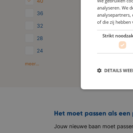
We gebruiken coo
40
analyseren. We de
36
analysepartners,
of die zij hebbe
32
Strikt noodzak
28
24
Minder dan 24
meer...
DETAILS WE
Het moet passen als een 
Jouw nieuwe baan moet passen 