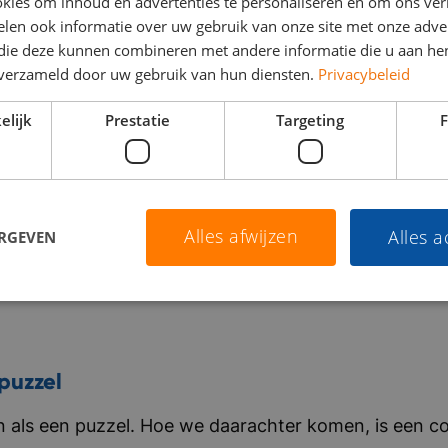
kies om inhoud en advertenties te personaliseren en om ons ver
len ook informatie over uw gebruik van onze site met onze adver
 die deze kunnen combineren met andere informatie die u aan hen
n verzameld door uw gebruik van hun diensten.
Privacybeleid
elijk
Prestatie
Targeting
F
Alles afwijzen
Alles 
ERGEVEN
puzzel
als een puzzel. Hoe we daarachter komen, is een co