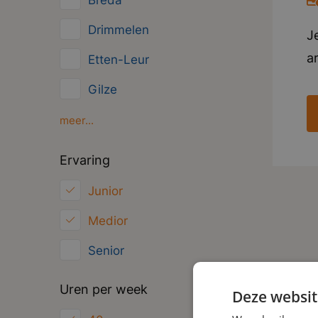
Breda
Management
Drimmelen
J
Administratief
a
Etten-Leur
n
Gilze
in
Moerdijk
meer...
o
g
Oosterhout
Ervaring
i
Roosendaal
Junior
i
Zundert
Medior
Senior
Uren per week
Deze websit