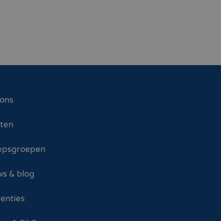
 ons
sten
epsgroepen
s & blog
enties