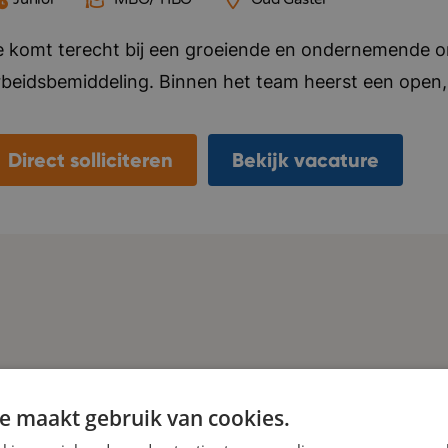
e komt terecht bij een groeiende en ondernemende org
rbeidsbemiddeling. Binnen het team heerst een open, 
auw samenwerken, elkaar helpen en successen samen v
itiatief en persoonlijke groei. Je krijgt de vrijheid o
Direct solliciteren
Bekijk vacature
ntwikkelen, terwijl je kunt rekenen op goede begeleid
roeit hard en verhuist binnenkort naar een modern k
nspirerende werkomgeving centraal staat. Bedrijf in 
nformeel, resultaatgericht, betrokken.
e maakt gebruik van cookies.