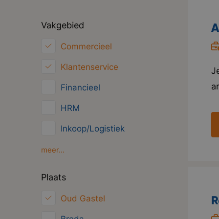
Vakgebied
A
Commercieel
Klantenservice
J
a
Financieel
n
HRM
in
Inkoop/Logistiek
o
g
Marketing
meer...
i
ICT
Plaats
i
Juridisch
R
Oud Gastel
Overig