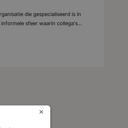
anisatie die gespecialiseerd is in
informele sfeer waarin collega's
ieren. Er is veel ruimte voor eigen
m je eigen manier van werken te
ing en coaching. De organisatie
antoor in Breda, waar een
vijf woorden: ondernemend, ambitieus,
×