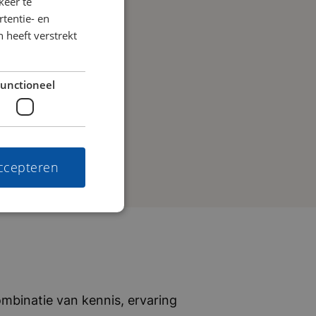
keer te
tentie- en
 heeft verstrekt
unctioneel
accepteren
mbinatie van kennis, ervaring