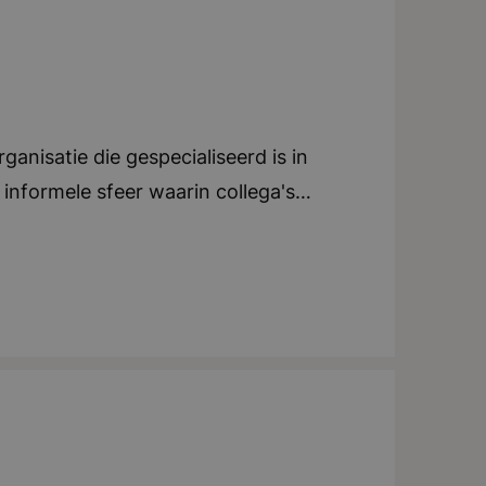
anisatie die gespecialiseerd is in
informele sfeer waarin collega's
ieren. Er is veel ruimte voor eigen
m je eigen manier van werken te
ing en coaching. De organisatie
antoor in Breda, waar een
vijf woorden: ondernemend, ambitieus,