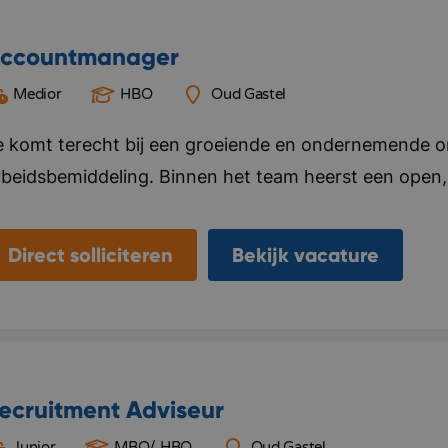
ccountmanager
Medior
HBO
Oud Gastel
e komt terecht bij een groeiende en ondernemende org
rbeidsbemiddeling. Binnen het team heerst een open, 
auw samenwerken, elkaar helpen en successen samen v
itiatief en persoonlijke groei. Je krijgt de vrijheid o
Direct solliciteren
Bekijk vacature
ntwikkelen, terwijl je kunt rekenen op goede begeleid
roeit hard en verhuist binnenkort naar een modern k
nspirerende werkomgeving centraal staat. Bedrijf in 
nformeel, resultaatgericht, betrokken.
ecruitment Adviseur
Junior
MBO/ HBO
Oud Gastel