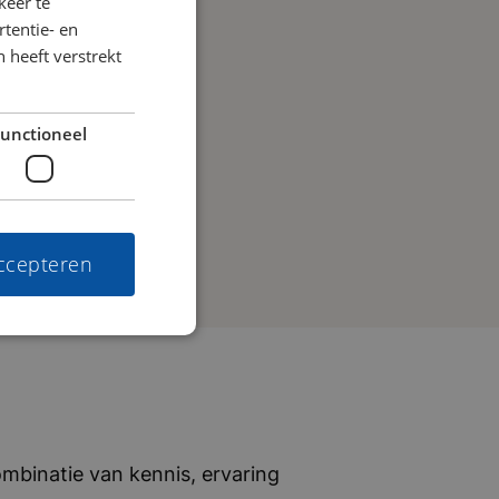
keer te
tentie- en
 heeft verstrekt
unctioneel
accepteren
mbinatie van kennis, ervaring