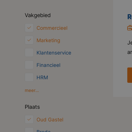
Vakgebied
R
Commercieel
Marketing
J
a
Klantenservice
n
Financieel
in
HRM
o
g
Inkoop/Logistiek
meer...
i
ICT
Plaats
i
Juridisch
Oud Gastel
Overig