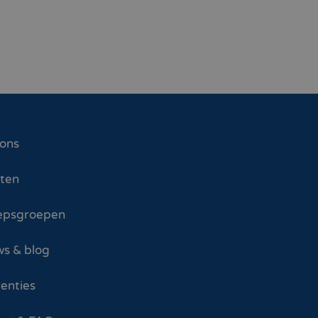
 ons
sten
epsgroepen
s & blog
enties