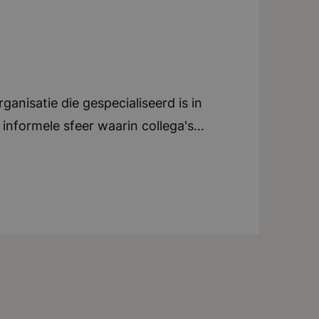
anisatie die gespecialiseerd is in
informele sfeer waarin collega's
ieren. Er is veel ruimte voor eigen
m je eigen manier van werken te
ing en coaching. De organisatie
antoor in Breda, waar een
vijf woorden: ondernemend, ambitieus,