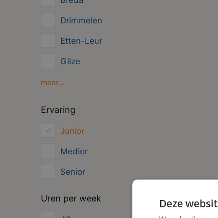
Breda
Management
Drimmelen
Administratief
Etten-Leur
Gilze
Moerdijk
meer...
Oosterhout
Ervaring
Roosendaal
Junior
Zundert
Medior
Senior
Uren per week
Deze websit