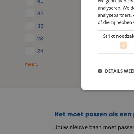
We gebruiken coo
40
analyseren. We de
36
analysepartners,
of die zij hebbe
32
Strikt noodzak
28
24
Minder dan 24
meer...
DETAILS WE
Het moet passen als een 
Jouw nieuwe baan moet passen 