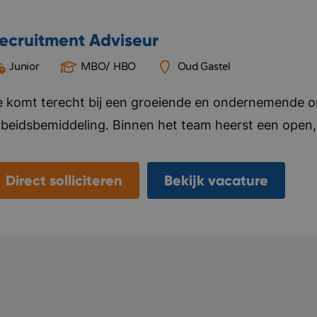
ecruitment Adviseur
Junior
MBO/ HBO
Oud Gastel
e komt terecht bij een groeiende en ondernemende org
rbeidsbemiddeling. Binnen het team heerst een open, 
auw samenwerken, elkaar helpen en successen samen v
itiatief en persoonlijke groei. Je krijgt de vrijheid o
Direct solliciteren
Bekijk vacature
ntwikkelen, terwijl je kunt rekenen op goede begeleid
roeit hard en verhuist binnenkort naar een modern k
nspirerende werkomgeving centraal staat. Bedrijf in 
nformeel, resultaatgericht, betrokken.