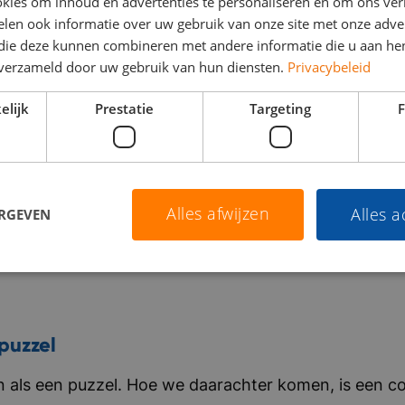
kies om inhoud en advertenties te personaliseren en om ons ver
len ook informatie over uw gebruik van onze site met onze adver
 die deze kunnen combineren met andere informatie die u aan hen
n verzameld door uw gebruik van hun diensten.
Privacybeleid
elijk
Prestatie
Targeting
F
Alles afwijzen
Alles 
ERGEVEN
puzzel
als een puzzel. Hoe we daarachter komen, is een co