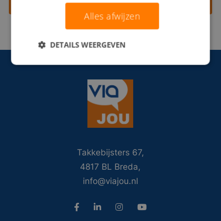
Contact opnemen
Alles afwijzen
DETAILS WEERGEVEN
Takkebijsters 67,
4817 BL Breda,
info@viajou.nl