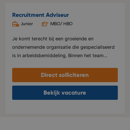
Recruitment Adviseur
Junior
MBO/ HBO
Oud Gastel
Je komt terecht bij een groeiende en
ondernemende organisatie die gespecialiseerd
is in arbeidsbemiddeling. Binnen het team
heerst een open, informele sfeer waarin
collega's nauw samenwerken, elkaar helpen en
Direct solliciteren
successen samen vieren. Er is veel ruimte voor
eigen initiatief en persoonlijke groei. Je krijgt
Bekijk vacature
de vrijheid om je eigen manier van werken te
ontwikkelen, terwijl je kunt rekenen op goede
begeleiding en coaching. De organisatie groeit
hard en verhuist binnenkort naar een modern