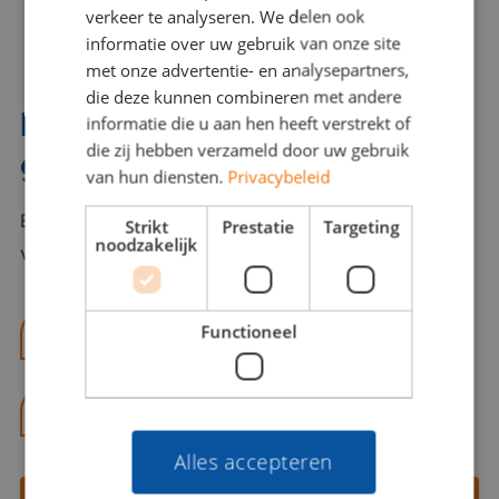
verkeer te analyseren. We delen ook
informatie over uw gebruik van onze site
met onze advertentie- en analysepartners,
die deze kunnen combineren met andere
Interesse? Benno helpt je
informatie die u aan hen heeft verstrekt of
die zij hebben verzameld door uw gebruik
graag verder!
van hun diensten.
Privacybeleid
Bel of mail Benno met al jouw vragen. Benno staat
Strikt
Prestatie
Targeting
noodzakelijk
voor je klaar en helpt je graag!
Functioneel
benno@viajou.nl
06 13 28 62 71
Alles accepteren