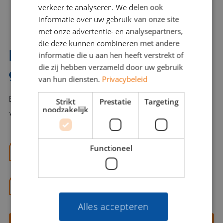
verkeer te analyseren. We delen ook
informatie over uw gebruik van onze site
met onze advertentie- en analysepartners,
die deze kunnen combineren met andere
Interesse? Benno helpt je
informatie die u aan hen heeft verstrekt of
die zij hebben verzameld door uw gebruik
graag verder!
van hun diensten.
Privacybeleid
Bel of mail Benno met al jouw vragen. Benno staat
Strikt
Prestatie
Targeting
noodzakelijk
voor je klaar en helpt je graag!
Functioneel
benno@viajou.nl
06 13 28 62 71
Alles accepteren