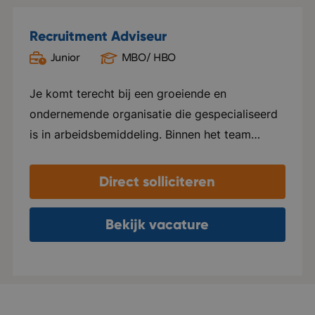
Recruitment Adviseur
Junior
MBO/ HBO
Oud Gastel
Je komt terecht bij een groeiende en
ondernemende organisatie die gespecialiseerd
is in arbeidsbemiddeling. Binnen het team
heerst een open, informele sfeer waarin
collega's nauw samenwerken, elkaar helpen en
Direct solliciteren
successen samen vieren. Er is veel ruimte voor
eigen initiatief en persoonlijke groei. Je krijgt
Bekijk vacature
de vrijheid om je eigen manier van werken te
ontwikkelen, terwijl je kunt rekenen op goede
begeleiding en coaching. De organisatie groeit
hard en verhuist binnenkort naar een modern