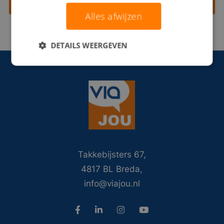
Contact opnemen
Alles afwijzen
DETAILS WEERGEVEN
Takkebijsters 67,
4817 BL Breda,
info@viajou.nl