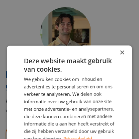
×
Deze website maakt gebruik
van cookies.
Interesse? Benno helpt je
We gebruiken cookies om inhoud en
graag verder!
advertenties te personaliseren en om ons
verkeer te analyseren. We delen ook
informatie over uw gebruik van onze site
Bel of mail Benno met al jouw vragen. Benno staat
met onze advertentie- en analysepartners,
voor je klaar en helpt je graag!
die deze kunnen combineren met andere
informatie die u aan hen heeft verstrekt of
die zij hebben verzameld door uw gebruik
benno@viajou.nl
van hun diensten.
Privacybeleid