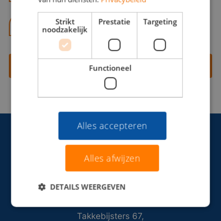
Strikt
Prestatie
Targeting
06 13 28 62 71
noodzakelijk
Contact opnemen
Functioneel
Alles accepteren
Alles afwijzen
DETAILS WEERGEVEN
Takkebijsters 67,