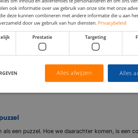
kies om inhoud en advertenties te personaliseren en om ons ver
len ook informatie over uw gebruik van onze site met onze adver
 die deze kunnen combineren met andere informatie die u aan hen
n verzameld door uw gebruik van hun diensten.
Privacybeleid
elijk
Prestatie
Targeting
F
Alles afwijzen
Alles 
ERGEVEN
puzzel
als een puzzel. Hoe we daarachter komen, is een co