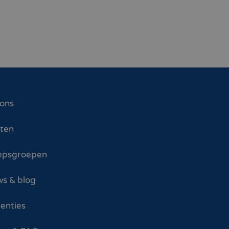
 ons
sten
epsgroepen
s & blog
enties