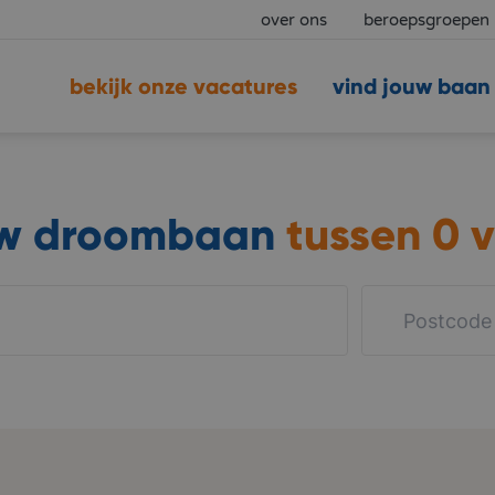
over ons
beroepsgroepen
bekijk onze vacatures
vind jouw baan
uw droombaan
tussen
0 v