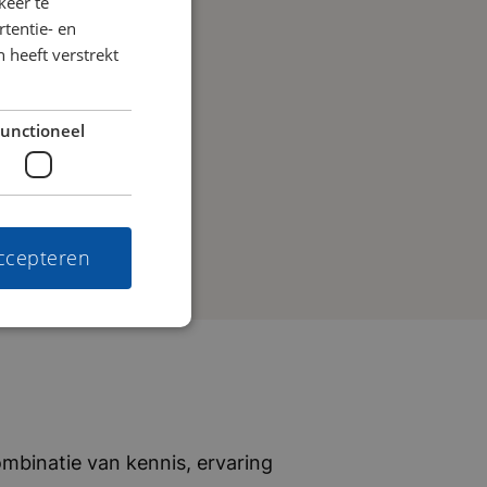
keer te
tentie- en
 heeft verstrekt
unctioneel
accepteren
mbinatie van kennis, ervaring