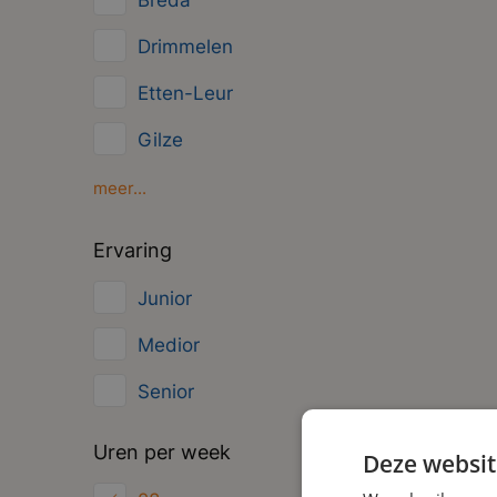
Breda
Management
Drimmelen
Administratief
Etten-Leur
Gilze
Moerdijk
meer...
Oosterhout
Ervaring
Roosendaal
Junior
Zundert
Medior
Senior
Uren per week
Deze websit