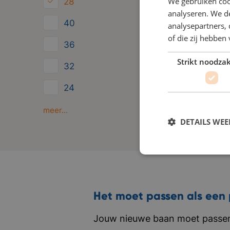
We gebruiken coo
28
analyseren. We de
40
analysepartners,
of die zij hebbe
36
Strikt noodzak
32
24
Minder dan 24
meer...
DETAILS WE
Het moet passen als een 
Jouw nieuwe baan moet passen 