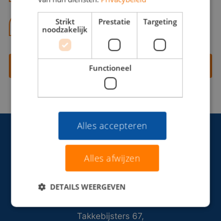
Strikt
Prestatie
Targeting
06 13 28 62 71
noodzakelijk
Contact opnemen
Functioneel
Alles accepteren
Alles afwijzen
DETAILS WEERGEVEN
Takkebijsters 67,