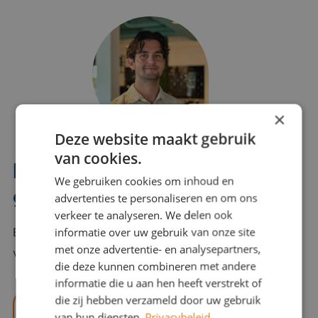
×
Deze website maakt gebruik
van cookies.
Interesse? Benno helpt je
We gebruiken cookies om inhoud en
graag verder!
advertenties te personaliseren en om ons
verkeer te analyseren. We delen ook
informatie over uw gebruik van onze site
Bel of mail Benno met al jouw vragen. Benno staat
met onze advertentie- en analysepartners,
voor je klaar en helpt je graag!
die deze kunnen combineren met andere
informatie die u aan hen heeft verstrekt of
die zij hebben verzameld door uw gebruik
benno@viajou.nl
van hun diensten.
Privacybeleid