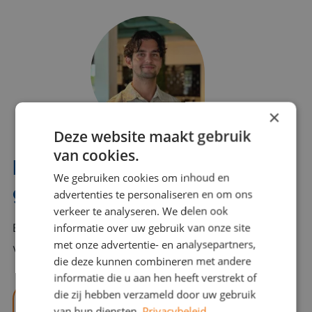
×
Deze website maakt gebruik
van cookies.
Interesse? Benno helpt je
We gebruiken cookies om inhoud en
graag verder!
advertenties te personaliseren en om ons
verkeer te analyseren. We delen ook
informatie over uw gebruik van onze site
Bel of mail Benno met al jouw vragen. Benno staat
met onze advertentie- en analysepartners,
voor je klaar en helpt je graag!
die deze kunnen combineren met andere
informatie die u aan hen heeft verstrekt of
die zij hebben verzameld door uw gebruik
benno@viajou.nl
van hun diensten.
Privacybeleid