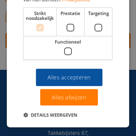
Strikt
Prestatie
Targeting
06 13 28 62 71
noodzakelijk
Contact opnemen
Functioneel
Alles accepteren
Alles afwijzen
DETAILS WEERGEVEN
Takkebijsters 67,