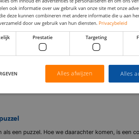
kies om inhoud en advertenties te personaliseren en om ons ver
len ook informatie over uw gebruik van onze site met onze adver
 die deze kunnen combineren met andere informatie die u aan hen
n verzameld door uw gebruik van hun diensten.
Privacybeleid
elijk
Prestatie
Targeting
F
Alles afwijzen
Alles 
ERGEVEN
puzzel
als een puzzel. Hoe we daarachter komen, is een co