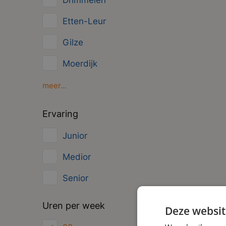
Drimmelen
Management
Etten-Leur
Administratief
Gilze
Moerdijk
Oosterhout
meer...
Oud Gastel
Ervaring
Roosendaal
Junior
Zundert
Medior
Senior
Uren per week
Deze websit