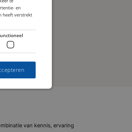
keer te
tentie- en
 heeft verstrekt
unctioneel
accepteren
mbinatie van kennis, ervaring