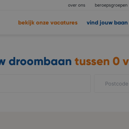
over ons
beroepsgroepen
bekijk onze vacatures
vind jouw baan
uw droombaan
tussen
0 v