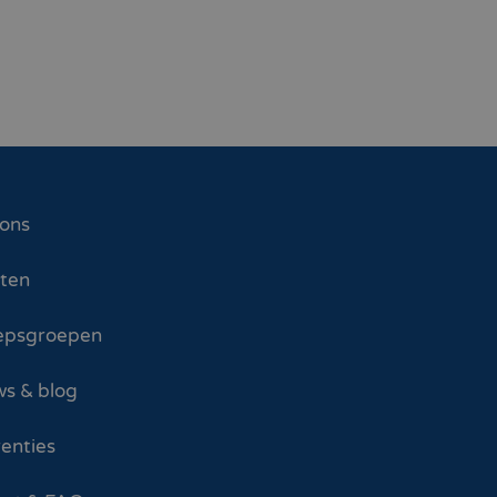
 ons
sten
epsgroepen
s & blog
enties