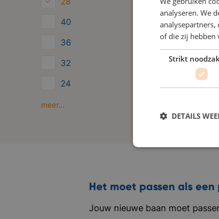
We gebruiken coo
28
analyseren. We de
40
analysepartners,
of die zij hebbe
36
Strikt noodzak
32
24
Minder dan 24
meer...
DETAILS WE
Het moet passen als een 
Jouw nieuwe baan moet passen 