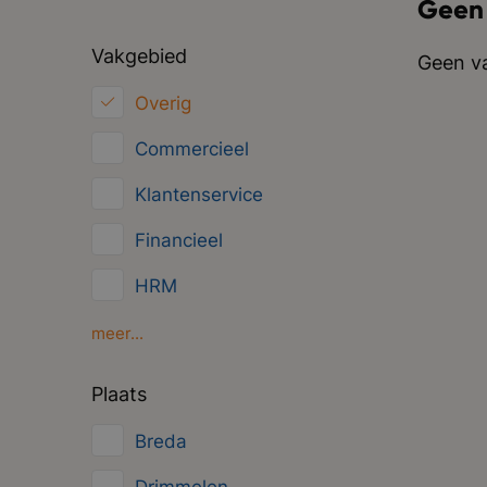
Geen
Vakgebied
Geen va
Overig
Commercieel
Klantenservice
Financieel
HRM
Inkoop/Logistiek
meer...
Marketing
Plaats
ICT
Breda
Juridisch