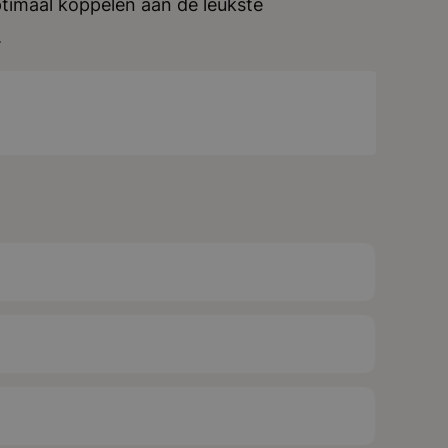
timaal koppelen aan de leukste
.