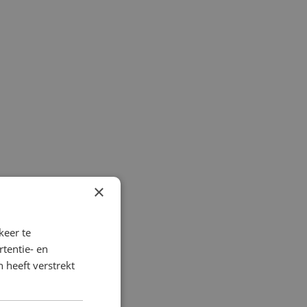
×
keer te
tentie- en
 heeft verstrekt