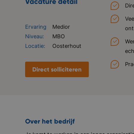
Vacature detail
Dir
Vee
Ervaring
Medior
ont
Niveau:
MBO
Wer
Locatie:
Oosterhout
ech
Pra
Direct solliciteren
Over het bedrijf