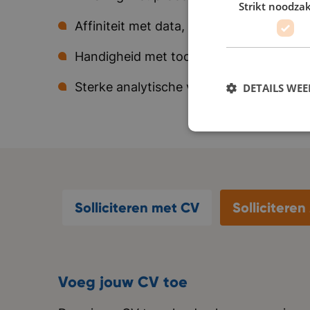
Strikt noodzak
Affiniteit met data, dashboards en rapp
Handigheid met tools zoals Quicksight,
Sterke analytische vaardigheden en een
DETAILS WE
Solliciteren met CV
Sollicitere
Voeg jouw CV toe