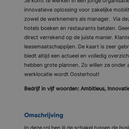
Je komt te werken in een jonge organisati
innovatieve oplossing voor zakelijke mobil
zowel de werknemers als manager. Via de
hotels boeken en restaurants betalen. Gee
direct verrekend op de juiste manier. Klant
leasemaatschappijen. De kaart is zeer gebr
biedt altijd een actueel en volledig overzic
hebben grote plannen. Zo willen ze onder 
werklocatie wordt Oosterhout!
Bedrijf in vijf woorden: Ambitieus, Innova
Omschrijving
In deze rol ben jij de schakel tussen de bu