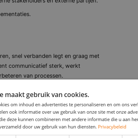
rne stakeholders en externe partijen.
lementaties.
aren, snel verbanden legt en graag met
bent communicatief sterk, werkt
erbeteren van processen.
voorbeeld in Bedrijfskunde,
e maakt gebruik van cookies.
kies om inhoud en advertenties te personaliseren en om ons ver
len ook informatie over uw gebruik van onze site met onze adver
 als Business Analist, Informatie Analist of
 die deze kunnen combineren met andere informatie die u aan hen
n verzameld door uw gebruik van hun diensten.
Privacybeleid
equirementsmanagement.