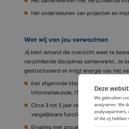
Het samenwerken met verschillende inte
Het ondersteunen van projecten en imp
Wat wij van jou verwachten
Jij bent iemand die overzicht weet te bew
verschillende disciplines samenwerkt. Je 
gestructureerd en krijgt energie van het v
Een afgeronde hbo- of wo-opleiding, bij
Deze websit
Informatiekunde, IT of Economie.
We gebruiken coo
analyseren. We de
Circa 3 tot 5 jaar relevante werkervaring
analysepartners,
vergelijkbare functie.
of die zij hebbe
Ervaring met procesoptimalisatie en r