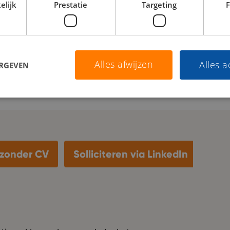
elijk
Prestatie
Targeting
F
ortages.
 Office 365 en Monday.com.
Alles afwijzen
Alles 
 proactieve werkhouding.
ERGEVEN
n zonder CV
Solliciteren via LinkedIn