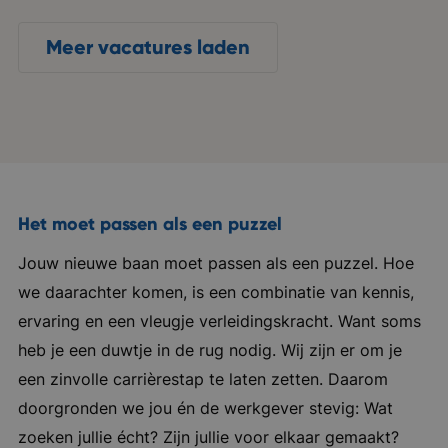
Iedereen staat voor elkaar klaar en heeft
hetzelfde doel voor ogen. Bedrijf in vijf
Meer vacatures laden
woorden: Onderscheidend, familiebedrijf,
flexibel ondernemend, horeca, dynamisch
Het moet passen als een puzzel
Jouw nieuwe baan moet passen als een puzzel. Hoe
we daarachter komen, is een combinatie van kennis,
ervaring en een vleugje verleidingskracht. Want soms
heb je een duwtje in de rug nodig. Wij zijn er om je
een zinvolle carrièrestap te laten zetten. Daarom
doorgronden we jou én de werkgever stevig: Wat
zoeken jullie écht? Zijn jullie voor elkaar gemaakt?