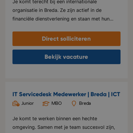
Je komt terecht bij een internationale
organisatie in Breda. Ze zijn actief in de
financiële dienstverlening en staan met hun
organisatie midden in de economie. Hun
uitstraling naar de buitenwereld is formeel,
Direct solliciteren
maar binnen de muren heerst een informele
sfeer. Een paar jaar geleden zijn zij verhuisd
Bekijk vacature
naar hun huidige kantoor. Dit is een open
werkomgeving waar prettig samengewerkt
wordt door ambitieuze werknemers. In hun
branche zijn ze een toonaangevende speler, ze
IT Servicedesk Medewerker | Breda | ICT
hebben tienduizenden klanten wereldwijd. Je
Junior
MBO
Breda
komt te werken in een klein team en werkt veel
samen met andere afdelingen. Ondanks de
Je komt te werken binnen een hechte
grootte van het bedrijf is het een betrokken en
omgeving. Samen met je team succesvol zijn,
leuk team waar je absoluut geen nummer bent.