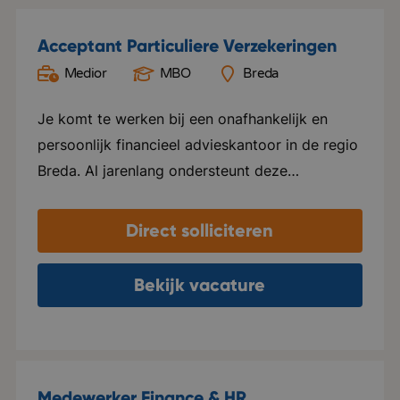
Acceptant Particuliere Verzekeringen
Medior
MBO
Breda
Je komt te werken bij een onafhankelijk en
persoonlijk financieel advieskantoor in de regio
Breda. Al jarenlang ondersteunt deze
organisatie zowel particuliere als zakelijke
klanten op het gebied van verzekeringen,
Direct solliciteren
hypotheken, pensioenen en andere financiële
vraagstukken. Persoonlijke aandacht,
Bekijk vacature
deskundigheid en een langdurige relatie met de
klant staan hierbij centraal. De organisatie
kenmerkt zich door een informele en betrokken
werksfeer, waar collega's nauw samenwerken
Medewerker Finance & HR