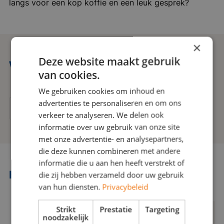
langs voor een kop koffie en een leuk gesprek?
×
Deze website maakt gebruik
Vind jouw baan vacatures bij ViaJou
van cookies.
We gebruiken cookies om inhoud en
advertenties te personaliseren en om ons
Bekijk alle vacatures
verkeer te analyseren. We delen ook
informatie over uw gebruik van onze site
met onze advertentie- en analysepartners,
die deze kunnen combineren met andere
informatie die u aan hen heeft verstrekt of
Kijk ook hier eens naar
die zij hebben verzameld door uw gebruik
van hun diensten.
Privacybeleid
Strikt
Prestatie
Targeting
noodzakelijk