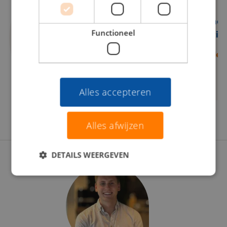
Transport &
(Online)
Functioneel
Logistiek
Marketin
Lees verder
Lees verder
Alles accepteren
Alles afwijzen
DETAILS WEERGEVEN